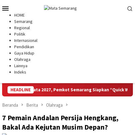
Loncat
Menu
ke
Mobile
HOME
konten
Semarang
Regional
Politik
Internasional
Pendidikan
Gaya Hidup
Olahraga
Lainnya
Indeks
tem Pariwisata 2027, Pemkot Semarang Siapkan “Quick Win” dan
HEADLINE
Beranda
Berita
Olahraga
7 Pemain Andalan Persija Hengkang,
Bakal Ada Kejutan Musim Depan?