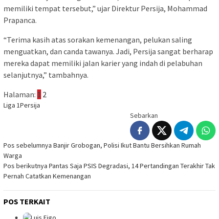
memiliki tempat tersebut,” ujar Direktur Persija, Mohammad
Prapanca.
“Terima kasih atas sorakan kemenangan, pelukan saling
menguatkan, dan canda tawanya. Jadi, Persija sangat berharap
mereka dapat memiliki jalan karier yang indah di pelabuhan
selanjutnya,” tambahnya.
Halaman:
1
2
Liga 1
Persija
Sebarkan
Navigasi
Pos sebelumnya
Banjir Grobogan, Polisi Ikut Bantu Bersihkan Rumah
Warga
pos
Pos berikutnya
Pantas Saja PSIS Degradasi, 14 Pertandingan Terakhir Tak
Pernah Catatkan Kemenangan
POS TERKAIT