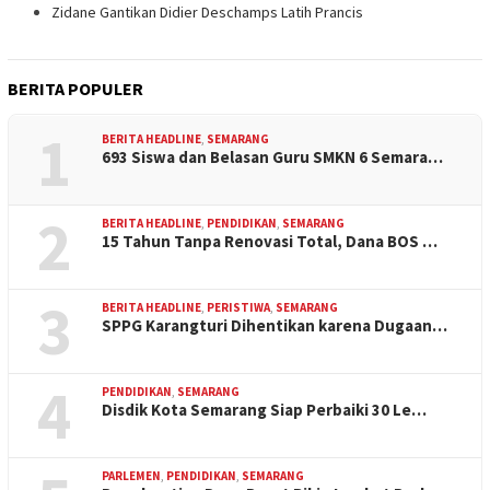
Zidane Gantikan Didier Deschamps Latih Prancis
BERITA POPULER
1
BERITA HEADLINE
,
SEMARANG
693 Siswa dan Belasan Guru SMKN 6 Semara…
2
BERITA HEADLINE
,
PENDIDIKAN
,
SEMARANG
15 Tahun Tanpa Renovasi Total, Dana BOS …
3
BERITA HEADLINE
,
PERISTIWA
,
SEMARANG
SPPG Karangturi Dihentikan karena Dugaan…
4
PENDIDIKAN
,
SEMARANG
Disdik Kota Semarang Siap Perbaiki 30 Le…
PARLEMEN
,
PENDIDIKAN
,
SEMARANG