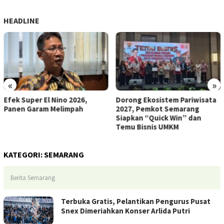
HEADLINE
«
»
Dorong Ekosistem Pariwisata
Dinkes Semarang Kumpulkan
2027, Pemkot Semarang
Bukti Pelanggaran SPPG
Siapkan “Quick Win” dan
Karangturi
Temu Bisnis UMKM
KATEGORI:
SEMARANG
Berita Semarang
Terbuka Gratis, Pelantikan Pengurus Pusat
Snex Dimeriahkan Konser Arlida Putri