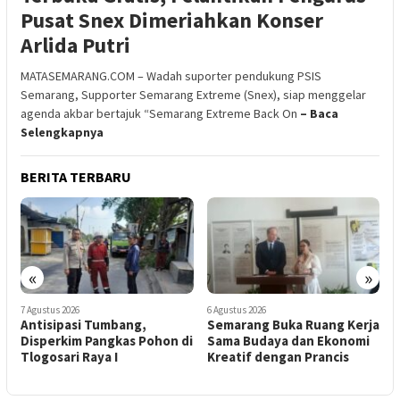
Pusat Snex Dimeriahkan Konser
Arlida Putri
MATASEMARANG.COM – Wadah suporter pendukung PSIS
Semarang, Supporter Semarang Extreme (Snex), siap menggelar
agenda akbar bertajuk “Semarang Extreme Back On
– Baca
Selengkapnya
BERITA TERBARU
«
»
6 Agustus 2026
6 Agustus 2026
Semarang Buka Ruang Kerja
5 Samsat yang Tersebar di
n di
Sama Budaya dan Ekonomi
Kota Semarang, Perhatikan
Kreatif dengan Prancis
Jenis Layanannya