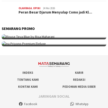
OLAHRAGA
,
OPINI
24 Mei 2026
Peran Besar Djarum Menyulap Como jadi Kl…
SEMARANG PROMO
SEMARANG PROMO
9 Mei 2026
Seni Berpakaian 24 Jam Bersama Risa Maha…
SEMARANG PROMO
5 Mei 2026
Intip Koleksi Ina Priyono, Jenama Fesyen…
INDEKS
KARIR
TENTANG KAMI
REDAKSI
KONTAK KAMI
PEDOMAN MEDIA SIBER
JARINGAN SOCIAL
Facebook
WhatsApp