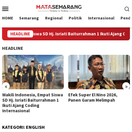
Loncat
Menu
ke
Mobile
konten
HOME
Semarang
Regional
Politik
Internasional
Pendi
 Empat Siswa SD Hj. Isriati Baiturrahman 1 Ikuti Ajang Coding Inte
HEADLINE
HEADLINE
«
»
Efek Super El Nino 2026,
Dorong Ekosistem Pariwisata
Panen Garam Melimpah
2027, Pemkot Semarang
Siapkan “Quick Win” dan
Temu Bisnis UMKM
KATEGORI:
ENGLISH