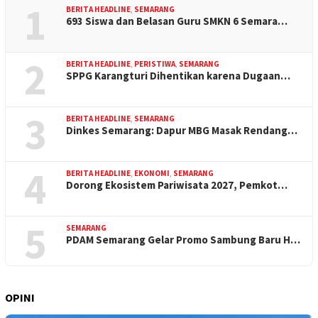
1
BERITA HEADLINE
,
SEMARANG
693 Siswa dan Belasan Guru SMKN 6 Semara…
2
BERITA HEADLINE
,
PERISTIWA
,
SEMARANG
SPPG Karangturi Dihentikan karena Dugaan…
3
BERITA HEADLINE
,
SEMARANG
Dinkes Semarang: Dapur MBG Masak Rendang…
4
BERITA HEADLINE
,
EKONOMI
,
SEMARANG
Dorong Ekosistem Pariwisata 2027, Pemkot…
5
SEMARANG
PDAM Semarang Gelar Promo Sambung Baru H…
OPINI