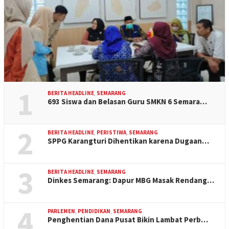
1
BERITA HEADLINE
,
SEMARANG
693 Siswa dan Belasan Guru SMKN 6 Semara…
2
BERITA HEADLINE
,
PERISTIWA
,
SEMARANG
SPPG Karangturi Dihentikan karena Dugaan…
3
BERITA HEADLINE
,
SEMARANG
Dinkes Semarang: Dapur MBG Masak Rendang…
4
PARLEMEN
,
PENDIDIKAN
,
SEMARANG
Penghentian Dana Pusat Bikin Lambat Perb…