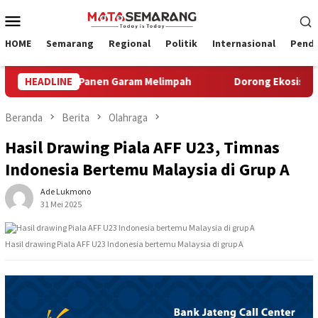
Loncat
Menu
ke
Mobile
konten
HOME
Semarang
Regional
Politik
Internasional
Pendi
2026, Panen Garam Melimpah
HEADLINE
Dorong Ekosistem Pariwisat
Beranda
Berita
Olahraga
Hasil Drawing Piala AFF U23, Timnas
Indonesia Bertemu Malaysia di Grup A
Ade Lukmono
31 Mei 2025
Hasil drawing Piala AFF U23 Indonesia bertemu Malaysia di grup A