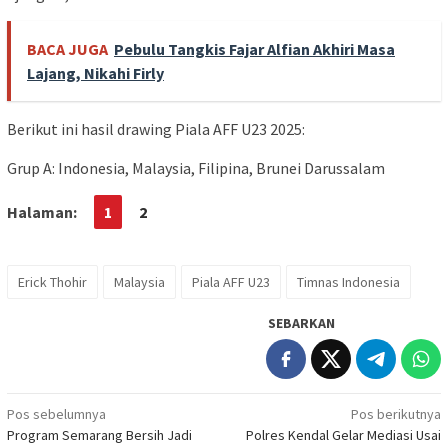
BACA JUGA
Pebulu Tangkis Fajar Alfian Akhiri Masa
Lajang, Nikahi Firly
Berikut ini hasil drawing Piala AFF U23 2025:
Grup A: Indonesia, Malaysia, Filipina, Brunei Darussalam
Halaman:
1
2
Erick Thohir
Malaysia
Piala AFF U23
Timnas Indonesia
SEBARKAN
Navigasi
Pos sebelumnya
Pos berikutnya
Program Semarang Bersih Jadi
Polres Kendal Gelar Mediasi Usai
pos