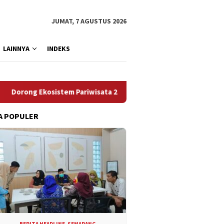
JUMAT, 7 AGUSTUS 2026
LAINNYA
INDEKS
 Ekosistem Pariwisata 2027, Pemkot Semarang Siapkan “Quick W
A POPULER
BERITA HEADLINE
,
SEMARANG