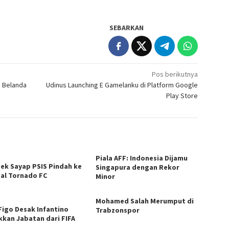
SEBARKAN
Pos berikutnya
n Belanda
Udinus Launching E Gamelanku di Platform Google
Play Store
Piala AFF: Indonesia Dijamu
Bek Sayap PSIS Pindah ke
Singapura dengan Rekor
al Tornado FC
Minor
Mohamed Salah Merumput di
 Figo Desak Infantino
Trabzonspor
kkan Jabatan dari FIFA