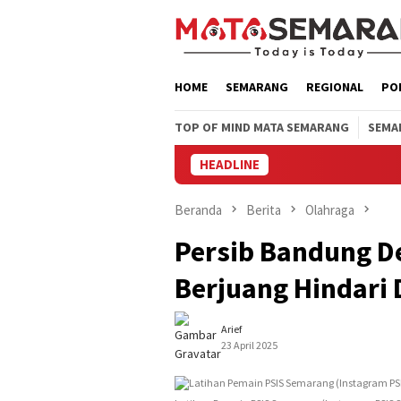
Loncat
ke
konten
HOME
SEMARANG
REGIONAL
PO
TOP OF MIND MATA SEMARANG
SEMA
HEADLINE
Beranda
Berita
Olahraga
Persib Bandung De
Berjuang Hindari 
Arief
23 April 2025