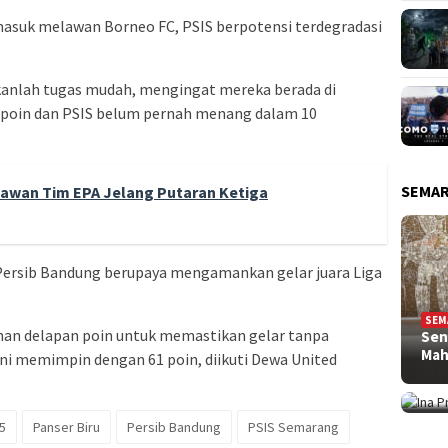
asuk melawan Borneo FC, PSIS berpotensi terdegradasi
nlah tugas mudah, mengingat mereka berada di
 poin dan PSIS belum pernah menang dalam 10
SEMA
Lawan Tim EPA Jelang Putaran Ketiga
 Persib Bandung berupaya mengamankan gelar juara Liga
SEM
n delapan poin untuk memastikan gelar tanpa
Sen
SEM
Ma
ni memimpin dengan 61 poin, diikuti Dewa United
Int
Fe
5
Panser Biru
Persib Bandung
PSIS Semarang