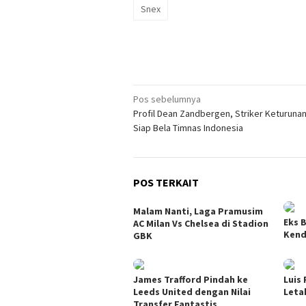
Snex
Navigasi
Pos sebelumnya
Profil Dean Zandbergen, Striker Keturuna
pos
Siap Bela Timnas Indonesia
POS TERKAIT
Malam Nanti, Laga Pramusim
Eks 
AC Milan Vs Chelsea di Stadion
Kend
GBK
James Trafford Pindah ke
Luis
Leeds United dengan Nilai
Leta
Transfer Fantastis