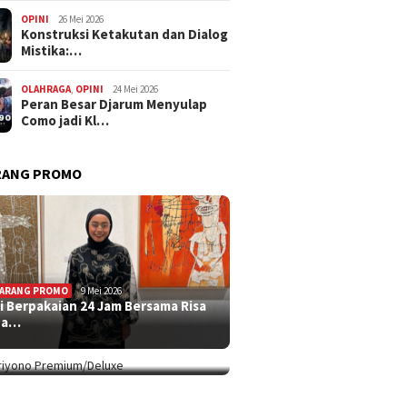
OPINI
26 Mei 2026
Konstruksi Ketakutan dan Dialog
Mistika:…
OLAHRAGA
,
OPINI
24 Mei 2026
Peran Besar Djarum Menyulap
Como jadi Kl…
RANG PROMO
ARANG PROMO
9 Mei 2026
i Berpakaian 24 Jam Bersama Risa
ARANG PROMO
5 Mei 2026
ha…
ip Koleksi Ina Priyono, Jenama
syen…