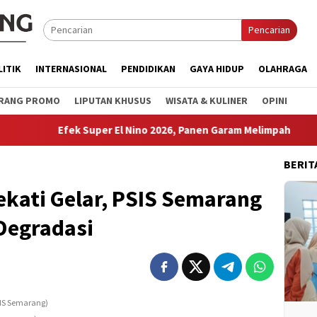
Pencarian
LITIK
INTERNASIONAL
PENDIDIKAN
GAYA HIDUP
OLAHRAGA
RANG PROMO
LIPUTAN KHUSUS
WISATA & KULINER
OPINI
Efek Super El Nino 2026, Panen Garam Melimpah
Dorong
BERIT
kati Gelar, PSIS Semarang
Degradasi