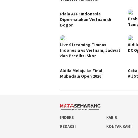
Piala AFF: Indonesia
Prab
Dipermalukan Vietnam di
Tampi
Bogor
Live Streaming Timnas
Aldi
Indonesia vs Vietnam, Jadwal
DC O
dan Prediksi Skor
Aldila Melaju ke Final
Cata
Mubadala Open 2026
All S
INDEKS
KARIR
REDAKSI
KONTAK KAMI