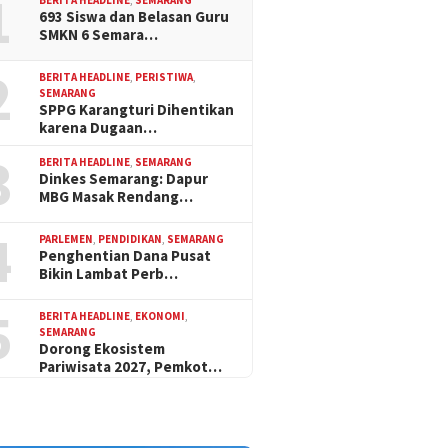
1
693 Siswa dan Belasan Guru
SMKN 6 Semara…
2
BERITA HEADLINE
,
PERISTIWA
,
SEMARANG
SPPG Karangturi Dihentikan
karena Dugaan…
3
BERITA HEADLINE
,
SEMARANG
Dinkes Semarang: Dapur
MBG Masak Rendang…
4
PARLEMEN
,
PENDIDIKAN
,
SEMARANG
Penghentian Dana Pusat
Bikin Lambat Perb…
5
BERITA HEADLINE
,
EKONOMI
,
SEMARANG
Dorong Ekosistem
Pariwisata 2027, Pemkot…