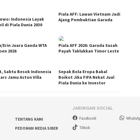
Piala AFF: Lawan Vietnam Jadi
owo: Indonesia Layak
Ajang Pembuktian Garuda
l di Piala Dunia 2030
la/Erin Juara Ganda WTA
Piala AFF 2026: Garuda Susah
pen 2026
Payah Taklukkan Timor Leste
t, Sabtu Besok Indonesia
Sepak Bola Eropa Bakal
tars Jamu Aston Villa
Boikot Jika FIFA Nekat Jual
Piala Dunia ke Investor
JARINGAN SOCIAL
Facebook
WhatsA
TENTANG KAMI
Tiktok
PEDOMAN MEDIA SIBER