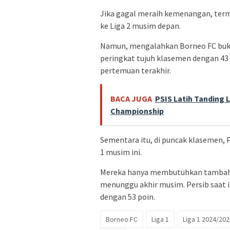
Jika gagal meraih kemenangan, term
ke Liga 2 musim depan.
Namun, mengalahkan Borneo FC buka
peringkat tujuh klasemen dengan 43
pertemuan terakhir.
BACA JUGA
PSIS Latih Tanding 
Championship
Sementara itu, di puncak klasemen,
1 musim ini.
Mereka hanya membutuhkan tambaha
menunggu akhir musim. Persib saat i
dengan 53 poin.
Borneo FC
Liga 1
Liga 1 2024/202