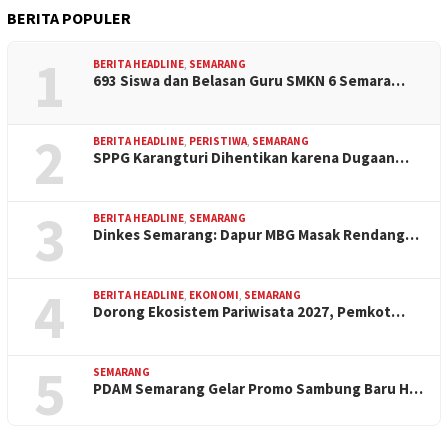
BERITA POPULER
1
BERITA HEADLINE
,
SEMARANG
693 Siswa dan Belasan Guru SMKN 6 Semara…
2
BERITA HEADLINE
,
PERISTIWA
,
SEMARANG
SPPG Karangturi Dihentikan karena Dugaan…
3
BERITA HEADLINE
,
SEMARANG
Dinkes Semarang: Dapur MBG Masak Rendang…
4
BERITA HEADLINE
,
EKONOMI
,
SEMARANG
Dorong Ekosistem Pariwisata 2027, Pemkot…
5
SEMARANG
PDAM Semarang Gelar Promo Sambung Baru H…