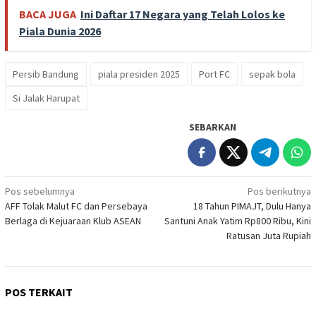
BACA JUGA
Ini Daftar 17 Negara yang Telah Lolos ke
Piala Dunia 2026
Persib Bandung
piala presiden 2025
Port FC
sepak bola
Si Jalak Harupat
SEBARKAN
Navigasi
Pos sebelumnya
Pos berikutnya
AFF Tolak Malut FC dan Persebaya
18 Tahun PIMAJT, Dulu Hanya
pos
Berlaga di Kejuaraan Klub ASEAN
Santuni Anak Yatim Rp800 Ribu, Kini
Ratusan Juta Rupiah
POS TERKAIT