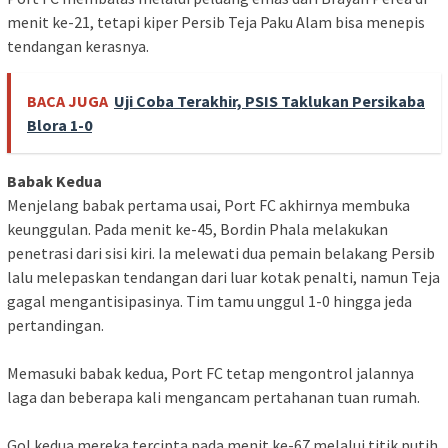
menit ke-21, tetapi kiper Persib Teja Paku Alam bisa menepis
tendangan kerasnya.
BACA JUGA
Uji Coba Terakhir, PSIS Taklukan Persikaba
Blora 1-0
Babak Kedua
Menjelang babak pertama usai, Port FC akhirnya membuka
keunggulan. Pada menit ke-45, Bordin Phala melakukan
penetrasi dari sisi kiri. Ia melewati dua pemain belakang Persib
lalu melepaskan tendangan dari luar kotak penalti, namun Teja
gagal mengantisipasinya. Tim tamu unggul 1-0 hingga jeda
pertandingan.
Memasuki babak kedua, Port FC tetap mengontrol jalannya
laga dan beberapa kali mengancam pertahanan tuan rumah.
Gol kedua mereka tercipta pada menit ke-67 melalui titik putih.