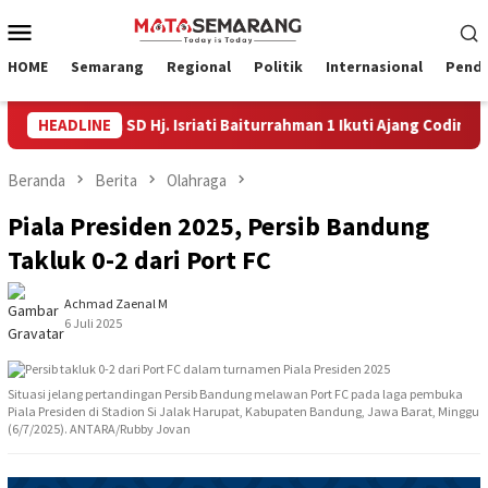
Loncat
Menu
ke
Mobile
konten
HOME
Semarang
Regional
Politik
Internasional
Pendi
mpat Siswa SD Hj. Isriati Baiturrahman 1 Ikuti Ajang Coding Intern
HEADLINE
Beranda
Berita
Olahraga
Piala Presiden 2025, Persib Bandung
Takluk 0-2 dari Port FC
Achmad Zaenal M
6 Juli 2025
Situasi jelang pertandingan Persib Bandung melawan Port FC pada laga pembuka
Piala Presiden di Stadion Si Jalak Harupat, Kabupaten Bandung, Jawa Barat, Minggu
(6/7/2025). ANTARA/Rubby Jovan