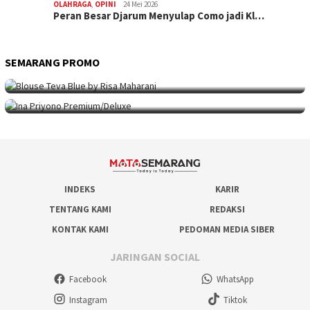
OLAHRAGA
,
OPINI
24 Mei 2026
Peran Besar Djarum Menyulap Como jadi Kl…
SEMARANG PROMO
SEMARANG PROMO
9 Mei 2026
Seni Berpakaian 24 Jam Bersama Risa Maha…
SEMARANG PROMO
5 Mei 2026
Intip Koleksi Ina Priyono, Jenama Fesyen…
INDEKS
KARIR
TENTANG KAMI
REDAKSI
KONTAK KAMI
PEDOMAN MEDIA SIBER
JARINGAN SOCIAL
Facebook
WhatsApp
Instagram
Tiktok