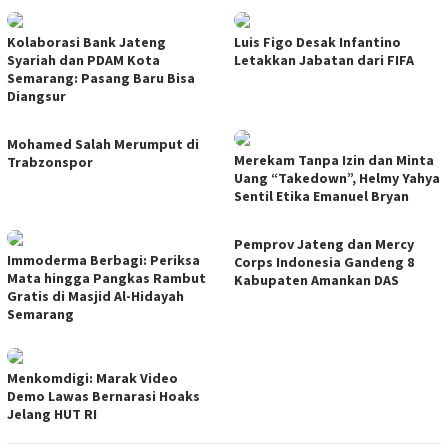
Kolaborasi Bank Jateng
Luis Figo Desak Infantino
Syariah dan PDAM Kota
Letakkan Jabatan dari FIFA
Semarang: Pasang Baru Bisa
Diangsur
Mohamed Salah Merumput di
Merekam Tanpa Izin dan Minta
Trabzonspor
Uang “Takedown”, Helmy Yahya
Sentil Etika Emanuel Bryan
Pemprov Jateng dan Mercy
Immoderma Berbagi: Periksa
Corps Indonesia Gandeng 8
Mata hingga Pangkas Rambut
Kabupaten Amankan DAS
Gratis di Masjid Al-Hidayah
Semarang
Menkomdigi: Marak Video
Demo Lawas Bernarasi Hoaks
Jelang HUT RI