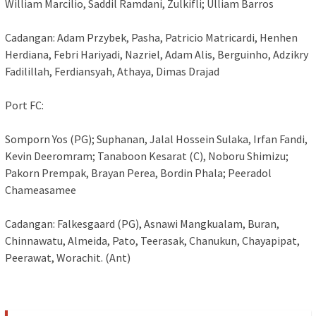
William Marcilio, Saddil Ramdani, Zulkifli; Ulliam Barros
Cadangan: Adam Przybek, Pasha, Patricio Matricardi, Henhen
Herdiana, Febri Hariyadi, Nazriel, Adam Alis, Berguinho, Adzikry
Fadilillah, Ferdiansyah, Athaya, Dimas Drajad​​​​​​​
Port FC:
Somporn Yos (PG); Suphanan, Jalal Hossein Sulaka, Irfan Fandi,
Kevin Deeromram; Tanaboon Kesarat (C), Noboru Shimizu;
Pakorn Prempak, Brayan Perea, Bordin Phala; Peeradol
Chameasamee​​​​​​​
Cadangan: Falkesgaard (PG), Asnawi Mangkualam, Buran,
Chinnawatu, Almeida, Pato, Teerasak, Chanukun, Chayapipat,
Peerawat, Worachit. (Ant)