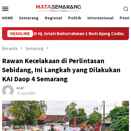
Loncat
Menu
ke
Mobile
konten
HOME
Semarang
Regional
Politik
Internasional
Pendi
 SD Hj. Isriati Baiturrahman 1 Ikuti Ajang Coding Internasional
HEADLINE
Beranda
Semarang
Rawan Kecelakaan di Perlintasan
Sebidang, Ini Langkah yang Dilakukan
KAI Daop 4 Semarang
Arief
17 Juni 2025