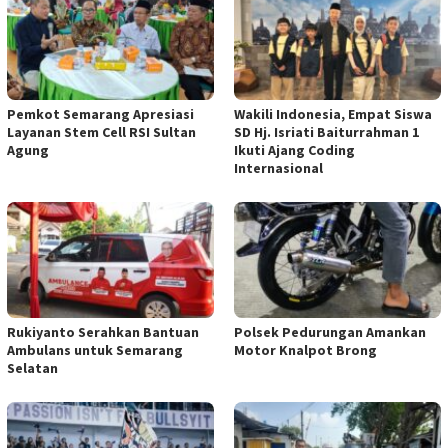
Pemkot Semarang Apresiasi
Wakili Indonesia, Empat Siswa
Layanan Stem Cell RSI Sultan
SD Hj. Isriati Baiturrahman 1
Agung
Ikuti Ajang Coding
Internasional
Rukiyanto Serahkan Bantuan
Polsek Pedurungan Amankan
Ambulans untuk Semarang
Motor Knalpot Brong
Selatan