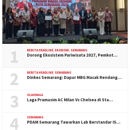
1
BERITA HEADLINE
,
EKONOMI
,
SEMARANG
Dorong Ekosistem Pariwisata 2027, Pemkot…
2
BERITA HEADLINE
,
SEMARANG
Dinkes Semarang: Dapur MBG Masak Rendang…
3
OLAHRAGA
Laga Pramusim AC Milan Vs Chelsea di Sta…
4
SEMARANG
PDAM Semarang Tawarkan Lab Berstandar IS…