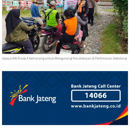
Upaya KAI Daop 4 Semarang untuk Mengurangi Kecelakaan di Perlintasan Sebidang