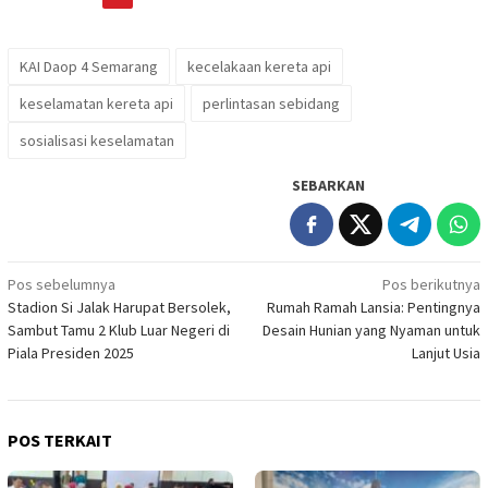
KAI Daop 4 Semarang
kecelakaan kereta api
keselamatan kereta api
perlintasan sebidang
sosialisasi keselamatan
SEBARKAN
Navigasi
Pos sebelumnya
Pos berikutnya
Stadion Si Jalak Harupat Bersolek,
Rumah Ramah Lansia: Pentingnya
pos
Sambut Tamu 2 Klub Luar Negeri di
Desain Hunian yang Nyaman untuk
Piala Presiden 2025
Lanjut Usia
POS TERKAIT