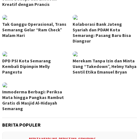
Kreatif dengan Prancis
Tak Ganggu Operasional, Trans
Kolaborasi Bank Jateng
Semarang Gelar “Ram Check”
Syariah dan PDAM Kota
Malam Hari
Semarang: Pasang Baru Bisa
Diangsur
DPD PSI Kota Semarang
Merekam Tanpa Izin dan Minta
Kembali Dipimpin Melly
Uang “Takedown”, Helmy Yahya
Pangestu
Sentil Etika Emanuel Bryan
Immoderma Berbagi: Periksa
Mata hingga Pangkas Rambut
Gratis di Masjid Al-Hidayah
Semarang
BERITA POPULER
BERITA HEADLINE
,
PERISTIWA
,
SEMARANG