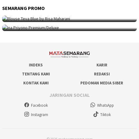
SEMARANG PROMO
SEMARANG PROMO
9 Mei 2026
Seni Berpakaian 24 Jam Bersama Risa Maha…
SEMARANG PROMO
5 Mei 2026
Intip Koleksi Ina Priyono, Jenama Fesyen…
INDEKS
KARIR
TENTANG KAMI
REDAKSI
KONTAK KAMI
PEDOMAN MEDIA SIBER
JARINGAN SOCIAL
Facebook
WhatsApp
Instagram
Tiktok