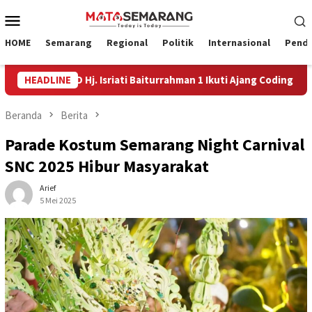
Loncat
Menu
ke
Mobile
konten
HOME
Semarang
Regional
Politik
Internasional
Pendi
Siswa SD Hj. Isriati Baiturrahman 1 Ikuti Ajang Coding Internasion
HEADLINE
Beranda
Berita
Parade Kostum Semarang Night Carnival
SNC 2025 Hibur Masyarakat
Arief
5 Mei 2025