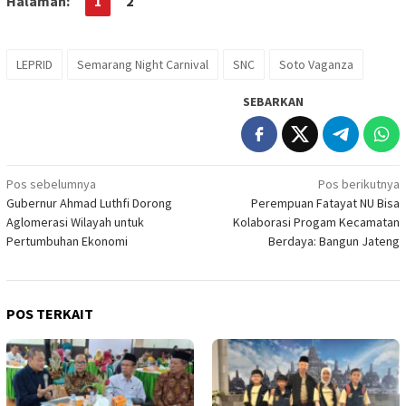
Halaman:
1
2
LEPRID
Semarang Night Carnival
SNC
Soto Vaganza
SEBARKAN
Navigasi
Pos sebelumnya
Pos berikutnya
Gubernur Ahmad Luthfi Dorong
Perempuan Fatayat NU Bisa
pos
Aglomerasi Wilayah untuk
Kolaborasi Progam Kecamatan
Pertumbuhan Ekonomi
Berdaya: Bangun Jateng
POS TERKAIT