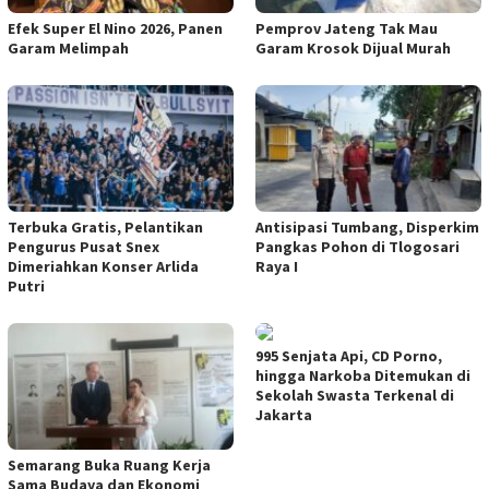
Efek Super El Nino 2026, Panen
Pemprov Jateng Tak Mau
Garam Melimpah
Garam Krosok Dijual Murah
Terbuka Gratis, Pelantikan
Antisipasi Tumbang, Disperkim
Pengurus Pusat Snex
Pangkas Pohon di Tlogosari
Dimeriahkan Konser Arlida
Raya I
Putri
995 Senjata Api, CD Porno,
hingga Narkoba Ditemukan di
Sekolah Swasta Terkenal di
Jakarta
Semarang Buka Ruang Kerja
Sama Budaya dan Ekonomi