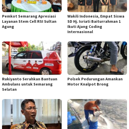
Pemkot Semarang Apresiasi
Wakili Indonesia, Empat Siswa
Layanan Stem Cell RSI Sultan
SD Hj. Isriati Baiturrahman 1
Agung
Ikuti Ajang Coding
Internasional
Rukiyanto Serahkan Bantuan
Polsek Pedurungan Amankan
Ambulans untuk Semarang
Motor Knalpot Brong
Selatan