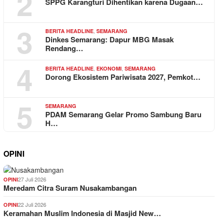
2
SPPG Karangturi Dihentikan karena Dugaan…
3
,
BERITA HEADLINE
SEMARANG
Dinkes Semarang: Dapur MBG Masak
Rendang…
4
,
,
BERITA HEADLINE
EKONOMI
SEMARANG
Dorong Ekosistem Pariwisata 2027, Pemkot…
5
SEMARANG
PDAM Semarang Gelar Promo Sambung Baru
H…
OPINI
27 Juli 2026
OPINI
Meredam Citra Suram Nusakambangan
22 Juli 2026
OPINI
Keramahan Muslim Indonesia di Masjid New…