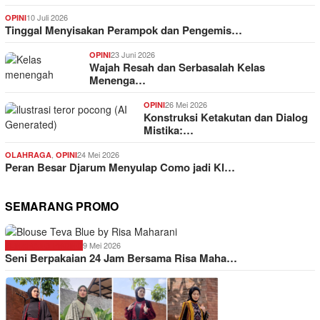
10 Juli 2026
OPINI
Tinggal Menyisakan Perampok dan Pengemis…
23 Juni 2026
OPINI
Wajah Resah dan Serbasalah Kelas
Menenga…
26 Mei 2026
OPINI
Konstruksi Ketakutan dan Dialog
Mistika:…
,
24 Mei 2026
OLAHRAGA
OPINI
Peran Besar Djarum Menyulap Como jadi Kl…
SEMARANG PROMO
9 Mei 2026
SEMARANG PROMO
Seni Berpakaian 24 Jam Bersama Risa Maha…