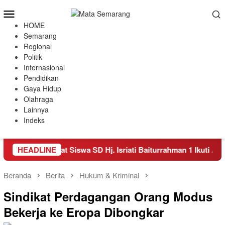
Loncat
Menu
ke
Mobile
HOME
konten
Semarang
Regional
Politik
Internasional
Pendidikan
Gaya Hidup
Olahraga
Lainnya
Indeks
nesia, Empat Siswa SD Hj. Isriati Baiturrahman 1 Ikuti Ajang Cod
HEADLINE
Beranda
Berita
Hukum & Kriminal
Sindikat Perdagangan Orang Modus
Bekerja ke Eropa Dibongkar