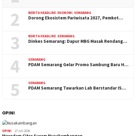
2
BERITA HEADLINE
,
EKONOMI
,
SEMARANG
Dorong Ekosistem Pariwisata 2027, Pemkot…
3
BERITA HEADLINE
,
SEMARANG
Dinkes Semarang: Dapur MBG Masak Rendang…
4
SEMARANG
PDAM Semarang Gelar Promo Sambung Baru H…
5
SEMARANG
PDAM Semarang Tawarkan Lab Berstandar IS…
OPINI
OPINI
27 Juli 2026
Meredam Citra Suram Nusakambangan