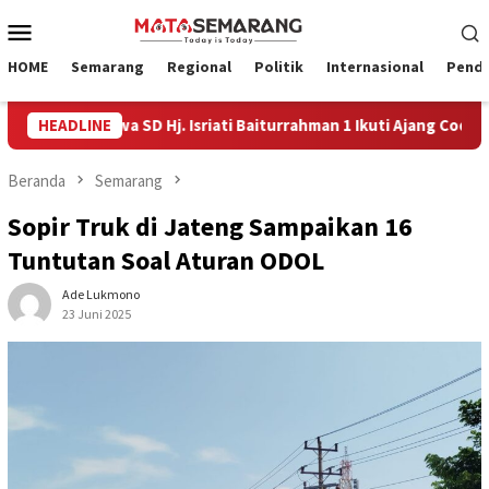
Loncat
Menu
ke
Mobile
konten
HOME
Semarang
Regional
Politik
Internasional
Pendi
pat Siswa SD Hj. Isriati Baiturrahman 1 Ikuti Ajang Coding Interna
HEADLINE
Beranda
Semarang
Sopir Truk di Jateng Sampaikan 16
Tuntutan Soal Aturan ODOL
Ade Lukmono
23 Juni 2025