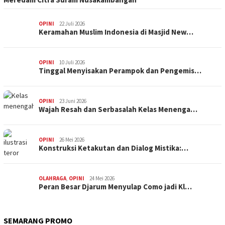
OPINI
22 Juli 2026
Keramahan Muslim Indonesia di Masjid New…
OPINI
10 Juli 2026
Tinggal Menyisakan Perampok dan Pengemis…
OPINI
23 Juni 2026
Wajah Resah dan Serbasalah Kelas Menenga…
OPINI
26 Mei 2026
Konstruksi Ketakutan dan Dialog Mistika:…
OLAHRAGA
,
OPINI
24 Mei 2026
Peran Besar Djarum Menyulap Como jadi Kl…
SEMARANG PROMO
SEMARANG PROMO
9 Mei 2026