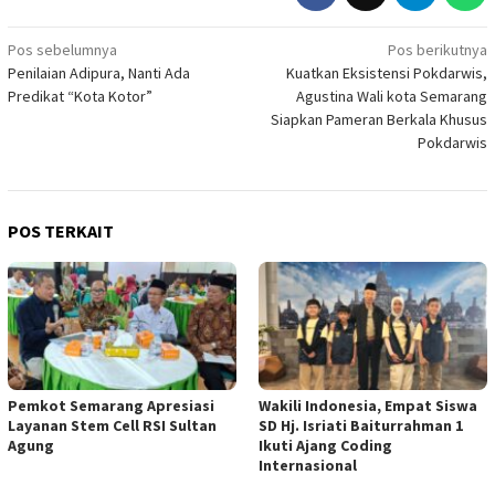
Navigasi
Pos sebelumnya
Pos berikutnya
Penilaian Adipura, Nanti Ada
Kuatkan Eksistensi Pokdarwis,
pos
Predikat “Kota Kotor”
Agustina Wali kota Semarang
Siapkan Pameran Berkala Khusus
Pokdarwis
POS TERKAIT
Pemkot Semarang Apresiasi
Wakili Indonesia, Empat Siswa
Layanan Stem Cell RSI Sultan
SD Hj. Isriati Baiturrahman 1
Agung
Ikuti Ajang Coding
Internasional