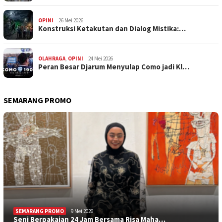
OPINI
26 Mei 2026
Konstruksi Ketakutan dan Dialog Mistika:…
OLAHRAGA
,
OPINI
24 Mei 2026
Peran Besar Djarum Menyulap Como jadi Kl…
SEMARANG PROMO
SEMARANG PROMO
9 Mei 2026
Seni Berpakaian 24 Jam Bersama Risa Maha…