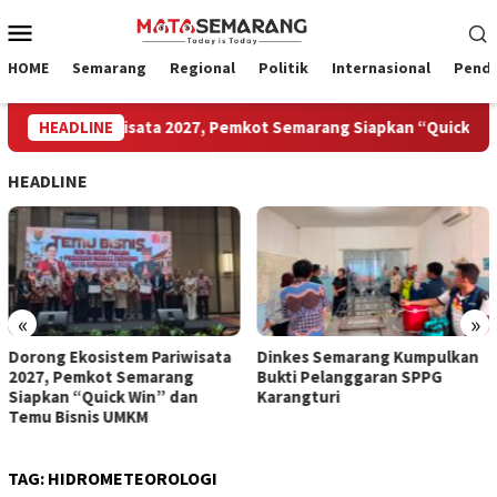
Loncat
Menu
ke
Mobile
konten
HOME
Semarang
Regional
Politik
Internasional
Pendi
em Pariwisata 2027, Pemkot Semarang Siapkan “Quick Win” dan 
HEADLINE
HEADLINE
«
»
a
Dinkes Semarang Kumpulkan
Dinkes Semarang: Dapur MB
Bukti Pelanggaran SPPG
Masak Rendang Sejak Jam 9
Karangturi
Malam, 16 SOP Dilanggar
TAG:
HIDROMETEOROLOGI