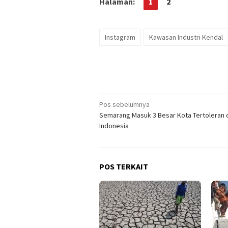
Halaman:
1
2
Instagram
Kawasan Industri Kendal
Navigasi
Pos sebelumnya
Semarang Masuk 3 Besar Kota Tertoleran 
pos
Indonesia
POS TERKAIT