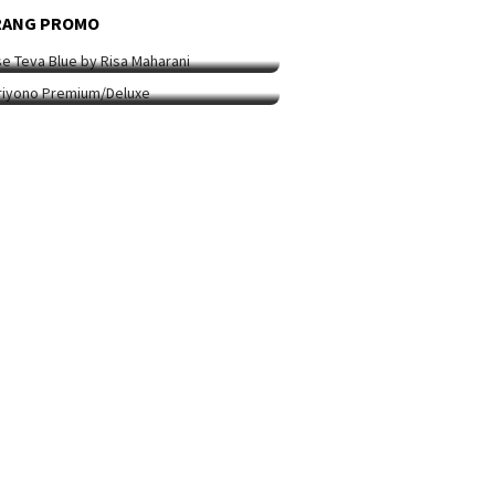
ARANG PROMO
9 Mei 2026
i Berpakaian 24 Jam Bersama Risa
RANG PROMO
ARANG PROMO
5 Mei 2026
ha…
ip Koleksi Ina Priyono, Jenama
syen…