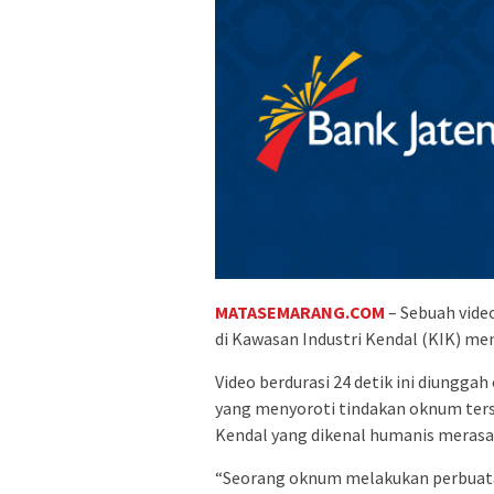
MATASEMARANG.COM
– Sebuah vide
di Kawasan Industri Kendal (KIK) menj
Video berdurasi 24 detik ini diungg
yang menyoroti tindakan oknum ters
Kendal yang dikenal humanis merasa 
“Seorang oknum melakukan perbuata