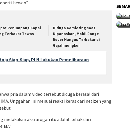
SEM
seperti hewan”
Sen
SEMA
SEM
Ma
Int
Fe
pat Penumpang Kapal
Diduga Korsleting saat
ng Terbakar Tewas
Dipanaskan, Mobil Range
Rover Hangus Terbakar di
Gajahmungkur
Boja Siap-Siap, PLN Lakukan Pemeliharaan
hwa pria dalam video tersebut diduga berasal dari
MA. Unggahan ini menuai reaksi keras dari netizen yang
sebut.
yang melakukan aksi arogan itu adalah pihak dari
 BIMA”