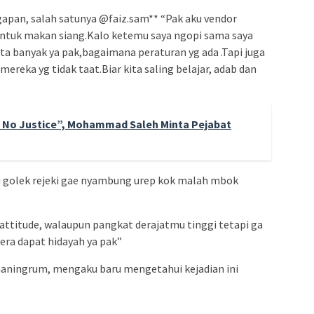
pan, salah satunya @faiz.sam** “Pak aku vendor
a untuk makan siang.Kalo ketemu saya ngopi sama saya
ita banyak ya pak,bagaimana peraturan yg ada .Tapi juga
ereka yg tidak taat.Biar kita saling belajar, adab dan
 No Justice”, Mohammad Saleh Minta Pejabat
u golek rejeki gae nyambung urep kok malah mbok
ttitude, walaupun pangkat derajatmu tinggi tetapi ga
era dapat hidayah ya pak”
umaningrum, mengaku baru mengetahui kejadian ini