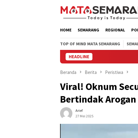
Loncat
ke
konten
HOME
SEMARANG
REGIONAL
PO
TOP OF MIND MATA SEMARANG
SEMA
HEADLINE
Beranda
Berita
Peristiwa
Viral! Oknum Secu
Bertindak Arogan
Arief
27 Mei 2025