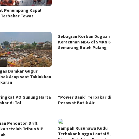
t Penumpang Kapal
 Terbakar Tewas
Sebagian Korban Dugaan
Keracunan MBG di SMKN 6
Semarang Boleh Pulang
gas Damkar Gugur
ebak Asap saat Taklukkan
karan
Tingkat PO Gunung Harta
“Power Bank” Terbakar di
akar di Tol
Pesawat Batik Air
han Penonton Drift
Sampah Rusunawa Kudu
uka setelah Tribun VIP
Terbakar hingga Lantai 5,
ruk