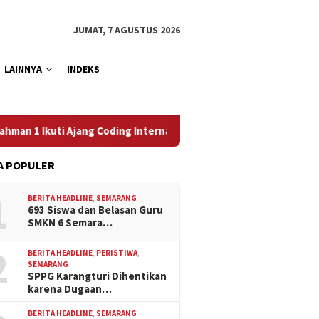
JUMAT, 7 AGUSTUS 2026
LAINNYA
INDEKS
 Ajang Coding Internasional
Efek Super El Nino 2026, Pan
A POPULER
1
BERITA HEADLINE
,
SEMARANG
693 Siswa dan Belasan Guru
SMKN 6 Semara…
2
BERITA HEADLINE
,
PERISTIWA
,
SEMARANG
SPPG Karangturi Dihentikan
karena Dugaan…
BERITA HEADLINE
,
SEMARANG