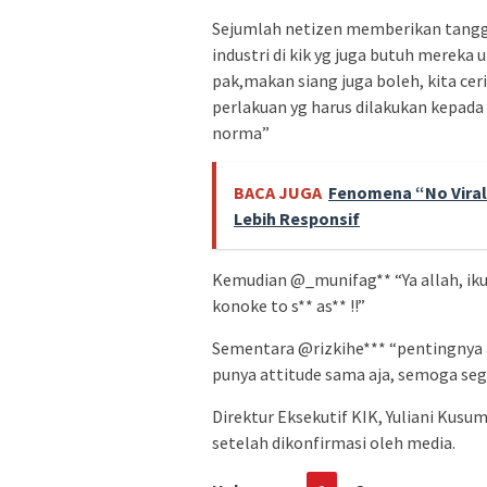
Sejumlah netizen memberikan tangga
industri di kik yg juga butuh merek
pak,makan siang juga boleh, kita cer
perlakuan yg harus dilakukan kepada m
norma”
BACA JUGA
Fenomena “No Viral
Lebih Responsif
Kemudian @_munifag** “Ya allah, ik
konoke to s** as** !!”
Sementara @rizkihe*** “pentingnya a
punya attitude sama aja, semoga seg
Direktur Eksekutif KIK, Yuliani Kus
setelah dikonfirmasi oleh media.