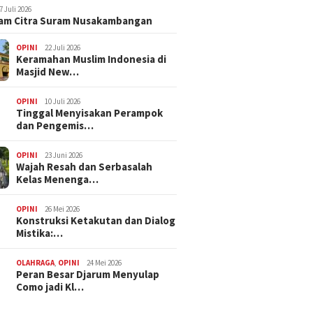
7 Juli 2026
am Citra Suram Nusakambangan
OPINI
22 Juli 2026
Keramahan Muslim Indonesia di
Masjid New…
OPINI
10 Juli 2026
Tinggal Menyisakan Perampok
dan Pengemis…
OPINI
23 Juni 2026
Wajah Resah dan Serbasalah
Kelas Menenga…
OPINI
26 Mei 2026
Konstruksi Ketakutan dan Dialog
Mistika:…
OLAHRAGA
,
OPINI
24 Mei 2026
Peran Besar Djarum Menyulap
Como jadi Kl…