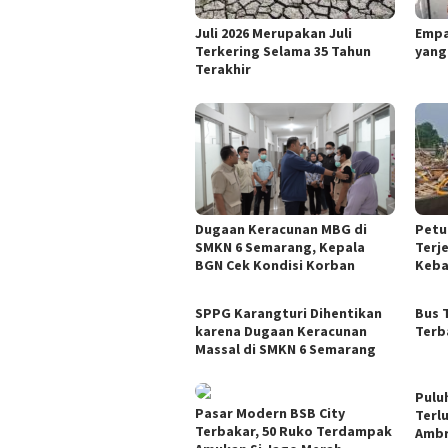
Juli 2026 Merupakan Juli
Empa
Terkering Selama 35 Tahun
yang
Terakhir
Dugaan Keracunan MBG di
Petu
SMKN 6 Semarang, Kepala
Terj
BGN Cek Kondisi Korban
Keba
SPPG Karangturi Dihentikan
Bus 
karena Dugaan Keracunan
Terb
Massal di SMKN 6 Semarang
Pulu
Pasar Modern BSB City
Terl
Terbakar, 50 Ruko Terdampak
Amb