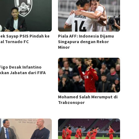
Bek Sayap PSIS Pindah ke
Piala AFF: Indonesia Dijamu
al Tornado FC
Singapura dengan Rekor
Minor
 Figo Desak Infantino
kkan Jabatan dari FIFA
Mohamed Salah Merumput di
Trabzonspor