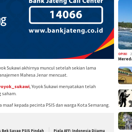
OPINI
2
Mered
yok Sukawi akhirnya muncul setelah sekian lama
anajemen Mahesa Jenar mencuat.
oyok_sukawi
, Yoyok Sukawi menyatakan telah
g saham.
ta maaf kepada pecinta PSIS dan warga Kota Semarang.
s Bek Sayap PSIS Pindah
Piala AFF: Indonesia Dijamu