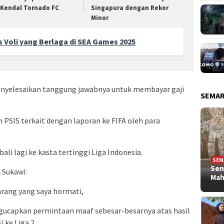
 Kendal Tornado FC
Singapura dengan Rekor
Minor
 Voli yang Berlaga di SEA Games 2025
menyelesaikan tanggung jawabnya untuk membayar gaji
SEMA
 PSIS terkait dengan laporan ke FIFA oleh para
li lagi ke kasta tertinggi Liga Indonesia.
SEM
Sen
 Sukawi:
Ma
arang yang saya hormati,
gucapkan permintaan maaf sebesar-besarnya atas hasil
 ke Liga 2.