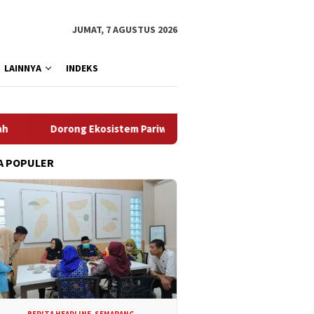
JUMAT, 7 AGUSTUS 2026
LAINNYA
INDEKS
 Ekosistem Pariwisata 2027, Pemkot Semarang Siapkan “Quick W
A POPULER
BERITA HEADLINE
,
SEMARANG