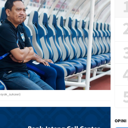
yoyok_sukawi)
OPINI