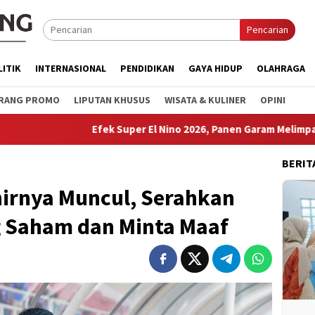
Pencarian
LITIK
INTERNASIONAL
PENDIDIKAN
GAYA HIDUP
OLAHRAGA
RANG PROMO
LIPUTAN KHUSUS
WISATA & KULINER
OPINI
Efek Super El Nino 2026, Panen Garam Melimpah
Dorong
BERIT
irnya Muncul, Serahkan
 Saham dan Minta Maaf