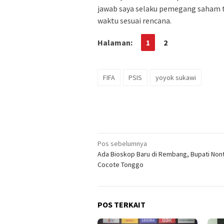
jawab saya selaku pemegang saham te
waktu sesuai rencana.
Halaman:
1
2
FIFA
PSIS
yoyok sukawi
Navigasi
Pos sebelumnya
Ada Bioskop Baru di Rembang, Bupati Nont
pos
Cocote Tonggo
POS TERKAIT