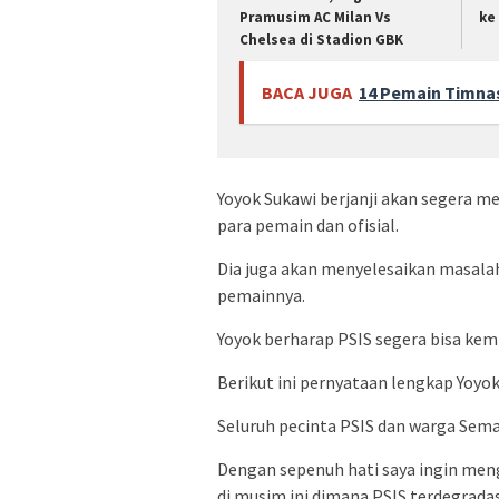
Pramusim AC Milan Vs
ke
Chelsea di Stadion GBK
BACA JUGA
14 Pemain Timnas
Yoyok Sukawi berjanji akan segera 
para pemain dan ofisial.
Dia juga akan menyelesaikan masalah
pemainnya.
Yoyok berharap PSIS segera bisa kemba
Berikut ini pernyataan lengkap Yoyok
Seluruh pecinta PSIS dan warga Sem
Dengan sepenuh hati saya ingin men
di musim ini dimana PSIS terdegradasi