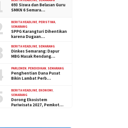
1
693 Siswa dan Belasan Guru
SMKN 6 Semara…
2
BERITA HEADLINE
,
PERISTIWA
,
SEMARANG
SPPG Karangturi Dihentikan
karena Dugaan…
3
BERITA HEADLINE
,
SEMARANG
Dinkes Semarang: Dapur
MBG Masak Rendang…
4
PARLEMEN
,
PENDIDIKAN
,
SEMARANG
Penghentian Dana Pusat
Bikin Lambat Perb…
5
BERITA HEADLINE
,
EKONOMI
,
SEMARANG
Dorong Ekosistem
Pariwisata 2027, Pemkot…