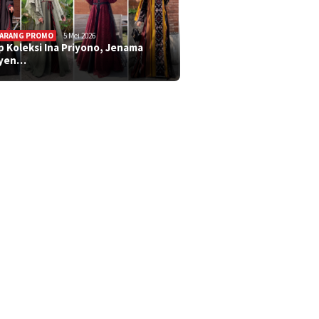
ARANG PROMO
5 Mei 2026
ip Koleksi Ina Priyono, Jenama
syen…