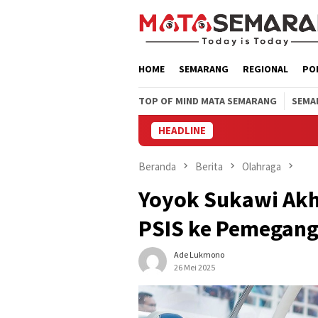
Loncat
ke
konten
HOME
SEMARANG
REGIONAL
PO
TOP OF MIND MATA SEMARANG
SEMA
HEADLINE
Beranda
Berita
Olahraga
Yoyok Sukawi Akh
PSIS ke Pemegang
Ade Lukmono
26 Mei 2025