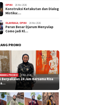
OPINI
26 Mei 2026
Konstruksi Ketakutan dan Dialog
Mistika:…
OLAHRAGA
,
OPINI
24 Mei 2026
Peran Besar Djarum Menyulap
Como jadi Kl…
RANG PROMO
ARANG PROMO
9 Mei 2026
i Berpakaian 24 Jam Bersama Risa
ha…