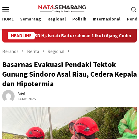
Loncat
Menu
ke
Mobile
konten
HOME
Semarang
Regional
Politik
Internasional
Pendi
a SD Hj. Isriati Baiturrahman 1 Ikuti Ajang Coding Internasional
HEADLINE
Beranda
Berita
Regional
Basarnas Evakuasi Pendaki Tektok
Gunung Sindoro Asal Riau, Cedera Kepala
dan Hipotermia
Arief
14 Mei 2025