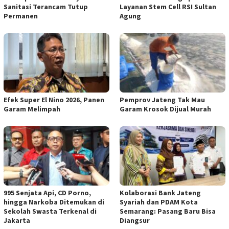
Sanitasi Terancam Tutup
Layanan Stem Cell RSI Sultan
Permanen
Agung
Efek Super El Nino 2026, Panen
Pemprov Jateng Tak Mau
Garam Melimpah
Garam Krosok Dijual Murah
995 Senjata Api, CD Porno,
Kolaborasi Bank Jateng
hingga Narkoba Ditemukan di
Syariah dan PDAM Kota
Sekolah Swasta Terkenal di
Semarang: Pasang Baru Bisa
Jakarta
Diangsur