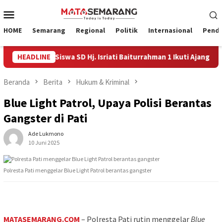
Loncat
Menu
ke
Mobile
konten
HOME
Semarang
Regional
Politik
Internasional
Pendi
esia, Empat Siswa SD Hj. Isriati Baiturrahman 1 Ikuti Ajang Coding
HEADLINE
Beranda
Berita
Hukum & Kriminal
Blue Light Patrol, Upaya Polisi Berantas
Gangster di Pati
Ade Lukmono
10 Juni 2025
Polresta Pati menggelar Blue Light Patrol berantas gangster
MATASEMARANG.COM
– Polresta Pati rutin menggelar
Blue