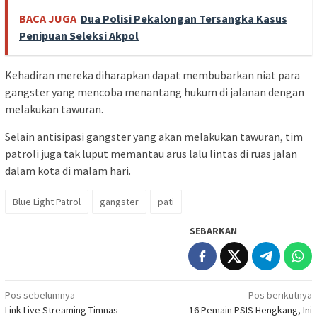
BACA JUGA
Dua Polisi Pekalongan Tersangka Kasus
Penipuan Seleksi Akpol
Kehadiran mereka diharapkan dapat membubarkan niat para
gangster yang mencoba menantang hukum di jalanan dengan
melakukan tawuran.
Selain antisipasi gangster yang akan melakukan tawuran, tim
patroli juga tak luput memantau arus lalu lintas di ruas jalan
dalam kota di malam hari.
Blue Light Patrol
gangster
pati
SEBARKAN
Navigasi
Pos sebelumnya
Pos berikutnya
Link Live Streaming Timnas
16 Pemain PSIS Hengkang, Ini
pos