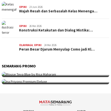
OPINI
23 Juni 2026
Wajah Resah dan Serbasalah Kelas Menenga…
OPINI
26 Mei 2026
Konstruksi Ketakutan dan Dialog Mistika:…
OLAHRAGA
,
OPINI
24 Mei 2026
Peran Besar Djarum Menyulap Como jadi Kl…
SEMARANG PROMO
SEMARANG PROMO
9 Mei 2026
Seni Berpakaian 24 Jam Bersama Risa Maha…
SEMARANG PROMO
5 Mei 2026
Intip Koleksi Ina Priyono, Jenama Fesyen…