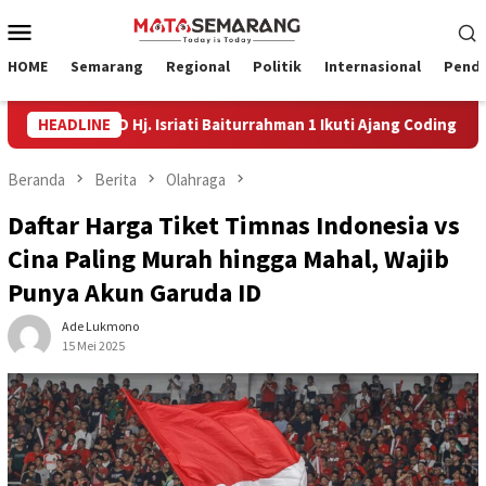
Loncat
Menu
ke
Mobile
konten
HOME
Semarang
Regional
Politik
Internasional
Pendi
iswa SD Hj. Isriati Baiturrahman 1 Ikuti Ajang Coding Internasiona
HEADLINE
Beranda
Berita
Olahraga
Daftar Harga Tiket Timnas Indonesia vs
Cina Paling Murah hingga Mahal, Wajib
Punya Akun Garuda ID
Ade Lukmono
15 Mei 2025