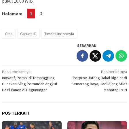
pukul 10.00 WIB.
Halaman:
1
2
Cina
Garuda ID
Timnas Indonesia
SEBARKAN
Navigasi
Pos sebelumnya
Pos berikutnya
Inovatif, Petani di Temanggung
Porprov Jateng Bakal Digelar di
pos
Gunakan Sling Permudah Angkut
Semarang Raya, Jadi Ajang Atlet
Hasil Panen di Pegunungan
Menatap PON
POS TERKAIT