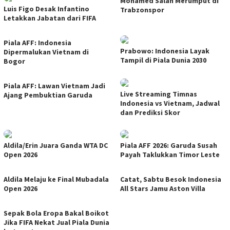
Mohamed Salah Merumput di
Luis Figo Desak Infantino
Trabzonspor
Letakkan Jabatan dari FIFA
Piala AFF: Indonesia
Prabowo: Indonesia Layak
Dipermalukan Vietnam di
Tampil di Piala Dunia 2030
Bogor
Piala AFF: Lawan Vietnam Jadi
Live Streaming Timnas
Ajang Pembuktian Garuda
Indonesia vs Vietnam, Jadwal
dan Prediksi Skor
Aldila/Erin Juara Ganda WTA DC
Piala AFF 2026: Garuda Susah
Open 2026
Payah Taklukkan Timor Leste
Aldila Melaju ke Final Mubadala
Catat, Sabtu Besok Indonesia
Open 2026
All Stars Jamu Aston Villa
Sepak Bola Eropa Bakal Boikot
Jika FIFA Nekat Jual Piala Dunia