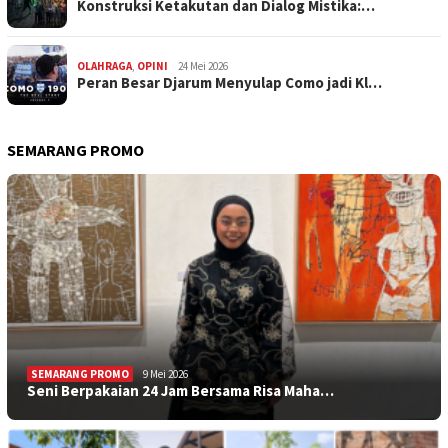
Konstruksi Ketakutan dan Dialog Mistika:…
OLAHRAGA
,
OPINI
24 Mei 2026
Peran Besar Djarum Menyulap Como jadi Kl…
SEMARANG PROMO
SEMARANG PROMO
9 Mei 2026
Seni Berpakaian 24 Jam Bersama Risa Maha…