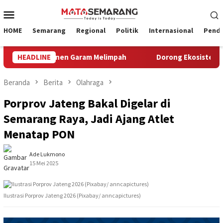
Loncat
Menu
ke
Mobile
konten
HOME
Semarang
Regional
Politik
Internasional
Pendi
 2026, Panen Garam Melimpah
HEADLINE
Dorong Ekosistem Pariwisat
Beranda
Berita
Olahraga
Porprov Jateng Bakal Digelar di
Semarang Raya, Jadi Ajang Atlet
Menatap PON
Ade Lukmono
15 Mei 2025
Ilustrasi Porprov Jateng 2026 (Pixabay/ anncapictures)