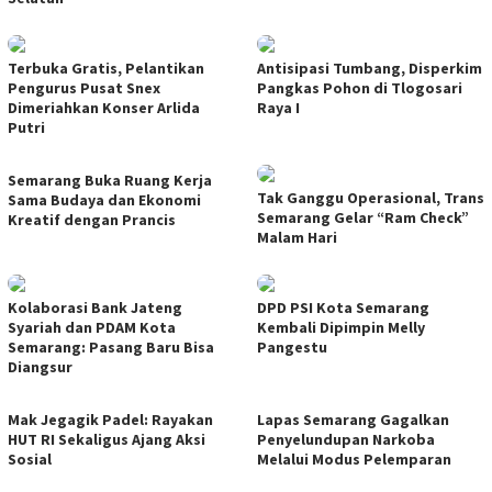
Terbuka Gratis, Pelantikan
Antisipasi Tumbang, Disperkim
Pengurus Pusat Snex
Pangkas Pohon di Tlogosari
Dimeriahkan Konser Arlida
Raya I
Putri
Semarang Buka Ruang Kerja
Tak Ganggu Operasional, Trans
Sama Budaya dan Ekonomi
Semarang Gelar “Ram Check”
Kreatif dengan Prancis
Malam Hari
Kolaborasi Bank Jateng
DPD PSI Kota Semarang
Syariah dan PDAM Kota
Kembali Dipimpin Melly
Semarang: Pasang Baru Bisa
Pangestu
Diangsur
Mak Jegagik Padel: Rayakan
Lapas Semarang Gagalkan
HUT RI Sekaligus Ajang Aksi
Penyelundupan Narkoba
Sosial
Melalui Modus Pelemparan