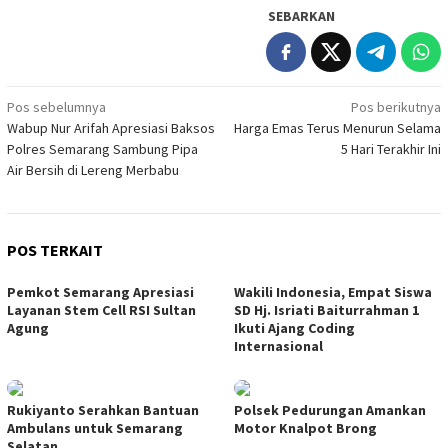
SEBARKAN
Navigasi
Pos sebelumnya
Pos berikutnya
Wabup Nur Arifah Apresiasi Baksos
Harga Emas Terus Menurun Selama
pos
Polres Semarang Sambung Pipa
5 Hari Terakhir Ini
Air Bersih di Lereng Merbabu
POS TERKAIT
Pemkot Semarang Apresiasi
Wakili Indonesia, Empat Siswa
Layanan Stem Cell RSI Sultan
SD Hj. Isriati Baiturrahman 1
Agung
Ikuti Ajang Coding
Internasional
Rukiyanto Serahkan Bantuan
Polsek Pedurungan Amankan
Ambulans untuk Semarang
Motor Knalpot Brong
Selatan