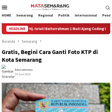
Loncat
Menu
ke
Mobile
konten
HOME
Semarang
Regional
Politik
Internasional
Pendi
swa SD Hj. Isriati Baiturrahman 1 Ikuti Ajang Coding Internasional
HEADLINE
Beranda
Semarang
Gratis, Begini Cara Ganti Foto KTP di
Kota Semarang
Ade Lukmono
30 Juni 2025