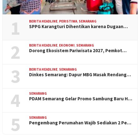
1
BERITA HEADLINE
,
PERISTIWA
,
SEMARANG
SPPG Karangturi Dihentikan karena Dugaan…
2
BERITA HEADLINE
,
EKONOMI
,
SEMARANG
Dorong Ekosistem Pariwisata 2027, Pemkot…
3
BERITA HEADLINE
,
SEMARANG
Dinkes Semarang: Dapur MBG Masak Rendang…
4
SEMARANG
PDAM Semarang Gelar Promo Sambung Baru H…
5
SEMARANG
Pengembang Perumahan Wajib Sediakan 2 Pe…