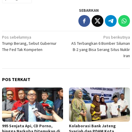
SEBARKAN
Navigasi
Pos sebelumnya
Pos berikutnya
Trump Berang, Sebut Gubernur
AS Terbangkan 6 Bomber Siluman
pos
The Fed Tak Kompeten
B-2 yang Bisa Serang Situs Nuklir
Iran
POS TERKAIT
995 Senjata Api, CD Porno,
Kolaborasi Bank Jateng
hingga Narkoba Ditemukan di
Syariah dan PDAM Kota