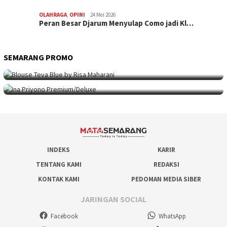
OLAHRAGA
,
OPINI
24 Mei 2026
Peran Besar Djarum Menyulap Como jadi Kl…
SEMARANG PROMO
SEMARANG PROMO
9 Mei 2026
Seni Berpakaian 24 Jam Bersama Risa Maha…
SEMARANG PROMO
5 Mei 2026
Intip Koleksi Ina Priyono, Jenama Fesyen…
INDEKS
KARIR
TENTANG KAMI
REDAKSI
KONTAK KAMI
PEDOMAN MEDIA SIBER
JARINGAN SOCIAL
Facebook
WhatsApp