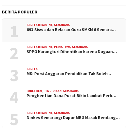
BERITA POPULER
1
BERITA HEADLINE
,
SEMARANG
693 Siswa dan Belasan Guru SMKN 6 Semara…
2
BERITA HEADLINE
,
PERISTIWA
,
SEMARANG
SPPG Karangturi Dihentikan karena Dugaan…
3
BERITA
MK: Porsi Anggaran Pendidikan Tak Boleh …
4
PARLEMEN
,
PENDIDIKAN
,
SEMARANG
Penghentian Dana Pusat Bikin Lambat Perb…
5
BERITA HEADLINE
,
SEMARANG
Dinkes Semarang: Dapur MBG Masak Rendang…