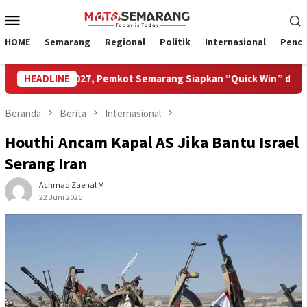
Loncat
Menu
ke
Mobile
konten
HOME
Semarang
Regional
Politik
Internasional
Pendi
wisata 2027, Pemkot Semarang Siapkan “Quick Win” dan Temu Bi
HEADLINE
Beranda
Berita
Internasional
Houthi Ancam Kapal AS Jika Bantu Israel
Serang Iran
Achmad Zaenal M
22 Juni 2025