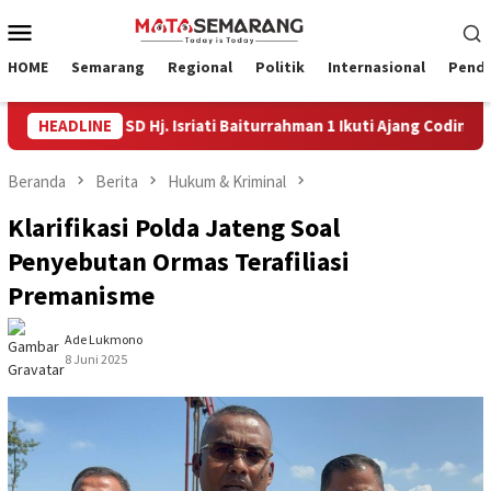
Loncat
Menu
ke
Mobile
konten
HOME
Semarang
Regional
Politik
Internasional
Pendi
Siswa SD Hj. Isriati Baiturrahman 1 Ikuti Ajang Coding Internasion
HEADLINE
Beranda
Berita
Hukum & Kriminal
Klarifikasi Polda Jateng Soal
Penyebutan Ormas Terafiliasi
Premanisme
Ade Lukmono
8 Juni 2025