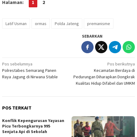
Halaman:
1
2
Latif Usman
ormas
Polda Jateng
premanisme
SEBARKAN
Navigasi
Pos sebelumnya
Pos berikutnya
Polrestabes Semarang Panen
Kecamatan Berdaya di
pos
Raya Jagung di Nirwana Stable
Pedurungan Diharapkan Dongkrak
Kualitas Hidup Difabel dan UMKM
POS TERKAIT
Konflik Kepengurusan Yayasan
Picu Terbongkarnya 995
Senjata Api di Sekolah