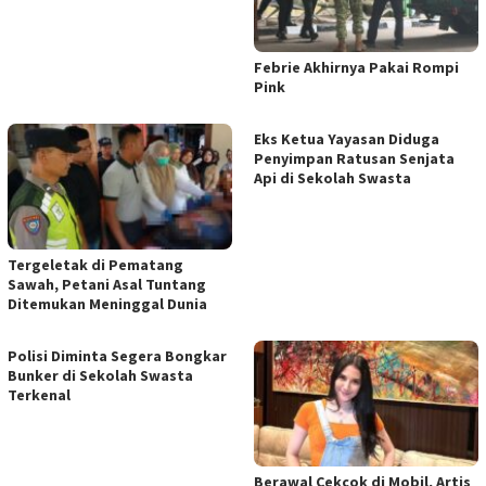
Febrie Akhirnya Pakai Rompi
Pink
Eks Ketua Yayasan Diduga
Penyimpan Ratusan Senjata
Api di Sekolah Swasta
Tergeletak di Pematang
Sawah, Petani Asal Tuntang
Ditemukan Meninggal Dunia
Polisi Diminta Segera Bongkar
Bunker di Sekolah Swasta
Terkenal
Berawal Cekcok di Mobil, Artis