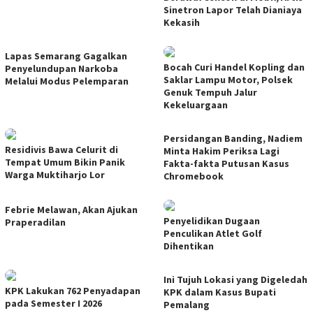
Sinetron Lapor Telah Dianiaya
Kekasih
Lapas Semarang Gagalkan
Bocah Curi Handel Kopling dan
Penyelundupan Narkoba
Saklar Lampu Motor, Polsek
Melalui Modus Pelemparan
Genuk Tempuh Jalur
Kekeluargaan
Persidangan Banding, Nadiem
Residivis Bawa Celurit di
Minta Hakim Periksa Lagi
Tempat Umum Bikin Panik
Fakta-fakta Putusan Kasus
Warga Muktiharjo Lor
Chromebook
Febrie Melawan, Akan Ajukan
Penyelidikan Dugaan
Praperadilan
Penculikan Atlet Golf
Dihentikan
Ini Tujuh Lokasi yang Digeledah
KPK Lakukan 762 Penyadapan
KPK dalam Kasus Bupati
pada Semester I 2026
Pemalang