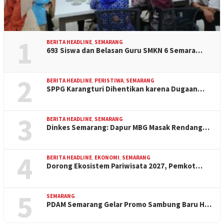
1
BERITA HEADLINE
,
SEMARANG
693 Siswa dan Belasan Guru SMKN 6 Semara…
2
BERITA HEADLINE
,
PERISTIWA
,
SEMARANG
SPPG Karangturi Dihentikan karena Dugaan…
3
BERITA HEADLINE
,
SEMARANG
Dinkes Semarang: Dapur MBG Masak Rendang…
4
BERITA HEADLINE
,
EKONOMI
,
SEMARANG
Dorong Ekosistem Pariwisata 2027, Pemkot…
5
SEMARANG
PDAM Semarang Gelar Promo Sambung Baru H…