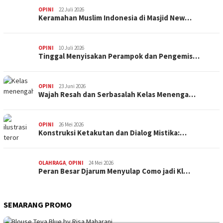
OPINI
22 Juli 2026
Keramahan Muslim Indonesia di Masjid New…
OPINI
10 Juli 2026
Tinggal Menyisakan Perampok dan Pengemis…
OPINI
23 Juni 2026
Wajah Resah dan Serbasalah Kelas Menenga…
OPINI
26 Mei 2026
Konstruksi Ketakutan dan Dialog Mistika:…
OLAHRAGA
,
OPINI
24 Mei 2026
Peran Besar Djarum Menyulap Como jadi Kl…
SEMARANG PROMO
SEMARANG PROMO
9 Mei 2026
Seni Berpakaian 24 Jam Bersama Risa Maha…
SEMARANG PROMO
5 Mei 2026