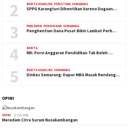
2
BERITA HEADLINE
,
PERISTIWA
,
SEMARANG
SPPG Karangturi Dihentikan karena Dugaan…
3
PARLEMEN
,
PENDIDIKAN
,
SEMARANG
Penghentian Dana Pusat Bikin Lambat Perb…
4
BERITA
MK: Porsi Anggaran Pendidikan Tak Boleh …
5
BERITA HEADLINE
,
SEMARANG
Dinkes Semarang: Dapur MBG Masak Rendang…
OPINI
OPINI
27 Juli 2026
Meredam Citra Suram Nusakambangan