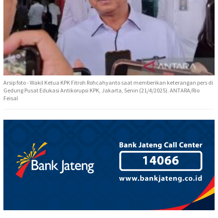
Arsip foto - Wakil Ketua KPK Fitroh Rohcahyanto saat memberikan keterangan pers di
Gedung Pusat Edukasi Antikorupsi KPK, Jakarta, Senin (21/4/2025). ANTARA/Rio
Feisal