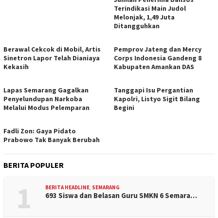
Terindikasi Main Judol
Melonjak, 1,49 Juta
Ditangguhkan
Berawal Cekcok di Mobil, Artis
Pemprov Jateng dan Mercy
Sinetron Lapor Telah Dianiaya
Corps Indonesia Gandeng 8
Kekasih
Kabupaten Amankan DAS
Lapas Semarang Gagalkan
Tanggapi Isu Pergantian
Penyelundupan Narkoba
Kapolri, Listyo Sigit Bilang
Melalui Modus Pelemparan
Begini
Fadli Zon: Gaya Pidato
Prabowo Tak Banyak Berubah
BERITA POPULER
1
BERITA HEADLINE
,
SEMARANG
693 Siswa dan Belasan Guru SMKN 6 Semara…