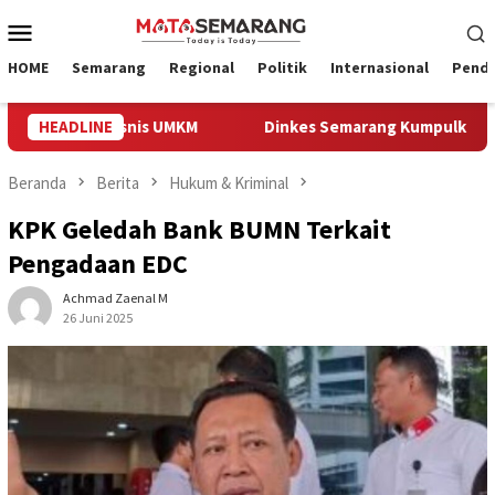
Loncat
Menu
ke
Mobile
konten
HOME
Semarang
Regional
Politik
Internasional
Pendi
 Temu Bisnis UMKM
HEADLINE
Dinkes Semarang Kumpulkan Bukti Pe
Beranda
Berita
Hukum & Kriminal
KPK Geledah Bank BUMN Terkait
Pengadaan EDC
Achmad Zaenal M
26 Juni 2025