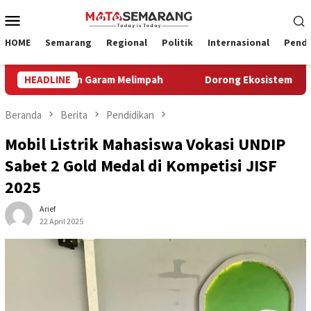
Loncat
Menu
ke
Mobile
konten
HOME
Semarang
Regional
Politik
Internasional
Pendi
6, Panen Garam Melimpah
HEADLINE
Dorong Ekosistem Pariwisata 20
Beranda
Berita
Pendidikan
Mobil Listrik Mahasiswa Vokasi UNDIP
Sabet 2 Gold Medal di Kompetisi JISF
2025
Arief
22 April 2025