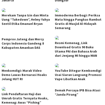
Jakarta
Diangsur
Merekam Tanpa Izin dan Minta
Immoderma Berbagi: Periksa
Uang “Takedown”, Helmy Yahya
Mata hingga Pangkas Rambut
Sentil Etika Emanuel Bryan
Gratis di Masjid Al-Hidayah
Semarang
Pemprov Jateng dan Mercy
Resmi Kemenag, Link
Corps Indonesia Gandeng 8
Download Gratis 90 Buku
Kabupaten Amankan DAS
Utama PAI dan Bahasa Arab
dari Jenjang MI hingga MAN
Menkomdigi: Marak Video
YouTube Ditegur Kemkomdigi
Demo Lawas Bernarasi Hoaks
Usai Siaran Langsung Promosi
Jelang HUT RI
Vape Libatkan Anak
Demak Percaya IPB Bisa Atasi
Link Pendaftaran Haji dan
“Janda Pirang”
Umrah Gratis Ternyata Hoaks,
Kemenag: Awas “Pishing”