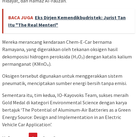
Hidayat, dan Hamaz Al-Fauzan.
BACA JUGA
Eks Dirjen Kemendikbudristek: Jurist Tan
Itu "The Real Menteri"
Mereka merancang kendaraan Chem-E-Car bernama
Ramayana, yang digerakkan oleh tekanan oksigen hasil
dekomposisi hidrogen peroksida (H₂O₂) dengan katalis kalium
permanganat (KMnO₄).
Oksigen tersebut digunakan untuk menggerakkan sistem
pneumatik, menciptakan sumber energi bersih tanpa emisi.
Sementara itu, tim kedua, IO-Kayovoks Team, sukses meraih
Gold Medal di kategori Environmental Science dengan karya
bertajuk ‘The Potential of Aluminum-Air Batteries as a Green
Energy Source: Design and Implementation in an Electric
Vehicle Car Application’.