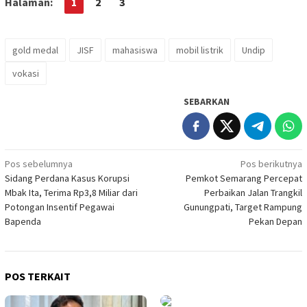
Halaman:
1
2
3
gold medal
JISF
mahasiswa
mobil listrik
Undip
vokasi
SEBARKAN
Navigasi
Pos sebelumnya
Pos berikutnya
Sidang Perdana Kasus Korupsi
Pemkot Semarang Percepat
pos
Mbak Ita, Terima Rp3,8 Miliar dari
Perbaikan Jalan Trangkil
Potongan Insentif Pegawai
Gunungpati, Target Rampung
Bapenda
Pekan Depan
POS TERKAIT