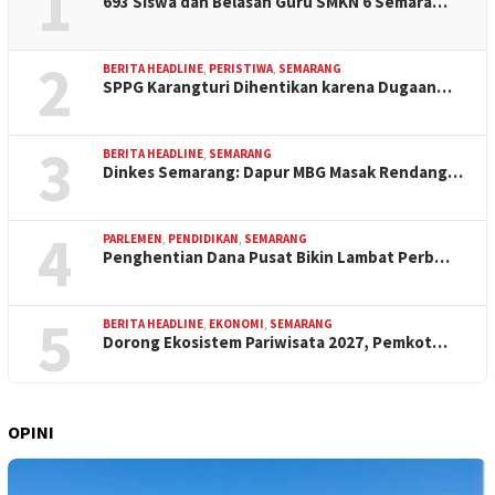
1
693 Siswa dan Belasan Guru SMKN 6 Semara…
2
BERITA HEADLINE
,
PERISTIWA
,
SEMARANG
SPPG Karangturi Dihentikan karena Dugaan…
3
BERITA HEADLINE
,
SEMARANG
Dinkes Semarang: Dapur MBG Masak Rendang…
4
PARLEMEN
,
PENDIDIKAN
,
SEMARANG
Penghentian Dana Pusat Bikin Lambat Perb…
5
BERITA HEADLINE
,
EKONOMI
,
SEMARANG
Dorong Ekosistem Pariwisata 2027, Pemkot…
OPINI