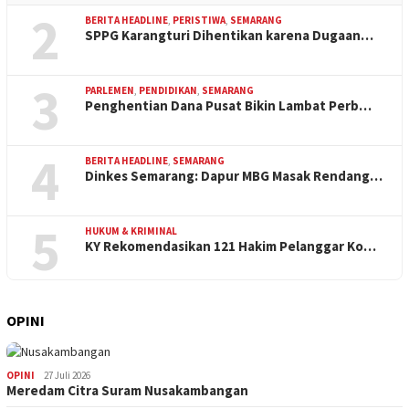
2
BERITA HEADLINE
,
PERISTIWA
,
SEMARANG
SPPG Karangturi Dihentikan karena Dugaan…
3
PARLEMEN
,
PENDIDIKAN
,
SEMARANG
Penghentian Dana Pusat Bikin Lambat Perb…
4
BERITA HEADLINE
,
SEMARANG
Dinkes Semarang: Dapur MBG Masak Rendang…
5
HUKUM & KRIMINAL
KY Rekomendasikan 121 Hakim Pelanggar Ko…
OPINI
OPINI
27 Juli 2026
Meredam Citra Suram Nusakambangan