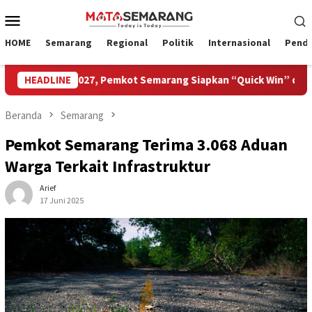
Loncat
Menu
ke
Mobile
konten
HOME
Semarang
Regional
Politik
Internasional
Pendi
isata 2027, Pemkot Semarang Siapkan “Quick Win” dan Temu Bis
HEADLINE
Beranda
Semarang
Pemkot Semarang Terima 3.068 Aduan
Warga Terkait Infrastruktur
Arief
17 Juni 2025