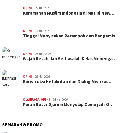
OPINI
22 Juli 2026
Keramahan Muslim Indonesia di Masjid New…
OPINI
10 Juli 2026
Tinggal Menyisakan Perampok dan Pengemis…
OPINI
23 Juni 2026
Wajah Resah dan Serbasalah Kelas Menenga…
OPINI
26 Mei 2026
Konstruksi Ketakutan dan Dialog Mistika:…
OLAHRAGA
,
OPINI
24 Mei 2026
Peran Besar Djarum Menyulap Como jadi Kl…
SEMARANG PROMO
SEMARANG PROMO
9 Mei 2026
Seni Berpakaian 24 Jam Bersama Risa Maha…
SEMARANG PROMO
5 Mei 2026