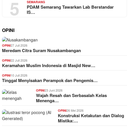
5
SEMARANG
PDAM Semarang Tawarkan Lab Berstandar
IS…
OPINI
27 Juli 2026
OPINI
Meredam Citra Suram Nusakambangan
22 Juli 2026
OPINI
Keramahan Muslim Indonesia di Masjid New…
10 Juli 2026
OPINI
Tinggal Menyisakan Perampok dan Pengemis…
23 Juni 2026
OPINI
Wajah Resah dan Serbasalah Kelas
Menenga…
26 Mei 2026
OPINI
Konstruksi Ketakutan dan Dialog
Mistika:…