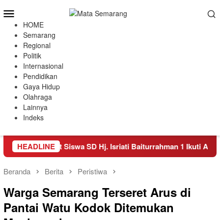
Loncat
Menu
ke
Mobile
HOME
konten
Semarang
Regional
Politik
Internasional
Pendidikan
Gaya Hidup
Olahraga
Lainnya
Indeks
onesia, Empat Siswa SD Hj. Isriati Baiturrahman 1 Ikuti Ajang Co
HEADLINE
Beranda
Berita
Peristiwa
Warga Semarang Terseret Arus di
Pantai Watu Kodok Ditemukan