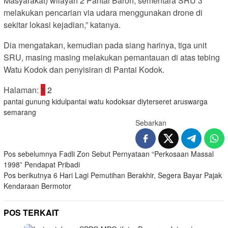
Masyarakat) wilayah 2 Pantai Baron, sementara SRU 3
melakukan pencarian via udara menggunakan drone di
sekitar lokasi kejadian,” katanya.
Dia mengatakan, kemudian pada siang harinya, tiga unit
SRU, masing masing melakukan pemantauan di atas tebing
Watu Kodok dan penyisiran di Pantai Kodok.
Halaman:
1
2
pantai gunung kidul
pantai watu kodok
sar diy
terseret arus
warga
semarang
Sebarkan
Navigasi
Pos sebelumnya
Fadli Zon Sebut Pernyataan “Perkosaan Massal
1998” Pendapat Pribadi
pos
Pos berikutnya
6 Hari Lagi Pemutihan Berakhir, Segera Bayar Pajak
Kendaraan Bermotor
POS TERKAIT