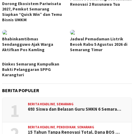
Dorong Ekosistem Pariwisata
Renovasi 2 Rusunawa Tua
2027, Pemkot Semarang
Siapkan “Quick Win” dan Temu
Bisnis UMKM
Bhabinkamtibmas
Jadwal Pemadaman Listrik
Sendangguwo Ajak Warga
Besok Rabu 5 Agustus 2026 di
Aktifkan Pos Kamling
Semarang Timur
Dinkes Semarang Kumpulkan
Bukti Pelanggaran SPPG
Karangturi
BERITA POPULER
1
BERITA HEADLINE
,
SEMARANG
693 Siswa dan Belasan Guru SMKN 6 Semara…
2
BERITA HEADLINE
,
PENDIDIKAN
,
SEMARANG
15 Tahun Tanpa Renovasi Total, Dana BOS …