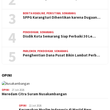
3
BERITA HEADLINE
,
PERISTIWA
,
SEMARANG
SPPG Karangturi Dihentikan karena Dugaan…
4
PENDIDIKAN
,
SEMARANG
Disdik Kota Semarang Siap Perbaiki 30 Le…
5
PARLEMEN
,
PENDIDIKAN
,
SEMARANG
Penghentian Dana Pusat Bikin Lambat Perb…
OPINI
OPINI
27 Juli 2026
Meredam Citra Suram Nusakambangan
OPINI
22 Juli 2026
Keramahan Muslim Indonesia di Masjid New…