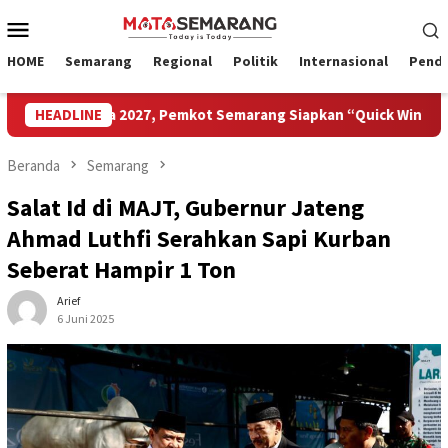
Loncat
Menu
ke
Mobile
konten
HOME
Semarang
Regional
Politik
Internasional
Pendi
ariwisata 2027, Pemkot Semarang Siapkan “Quick Win” dan Temu
HEADLINE
Beranda
Semarang
Salat Id di MAJT, Gubernur Jateng
Ahmad Luthfi Serahkan Sapi Kurban
Seberat Hampir 1 Ton
Arief
6 Juni 2025