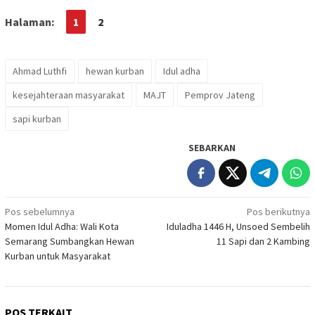
Halaman:
1
2
Ahmad Luthfi
hewan kurban
Idul adha
kesejahteraan masyarakat
MAJT
Pemprov Jateng
sapi kurban
SEBARKAN
Navigasi
Pos sebelumnya
Pos berikutnya
Momen Idul Adha: Wali Kota
Iduladha 1446 H, Unsoed Sembelih
pos
Semarang Sumbangkan Hewan
11 Sapi dan 2 Kambing
Kurban untuk Masyarakat
POS TERKAIT