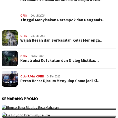
OPINI
10 Juli 2026
Tinggal Menyisakan Perampok dan Pengemis…
OPINI
23 Juni 2026
Wajah Resah dan Serbasalah Kelas Menenga…
OPINI
26 Mei 2026
Konstruksi Ketakutan dan Dialog Mistika:…
OLAHRAGA
,
OPINI
24 Mei 2026
Peran Besar Djarum Menyulap Como jadi Kl…
SEMARANG PROMO
SEMARANG PROMO
9 Mei 2026
Seni Berpakaian 24 Jam Bersama Risa Maha…
SEMARANG PROMO
5 Mei 2026
Intip Koleksi Ina Priyono, Jenama Fesyen…