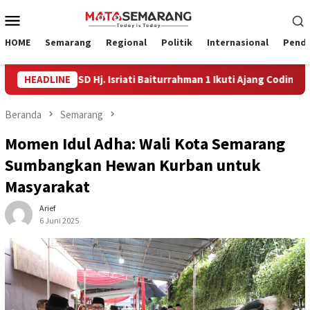
Loncat
Menu
ke
Mobile
konten
HOME
Semarang
Regional
Politik
Internasional
Pendi
t Siswa SD Hj. Isriati Baiturrahman 1 Ikuti Ajang Coding Internas
HEADLINE
Beranda
Semarang
Momen Idul Adha: Wali Kota Semarang
Sumbangkan Hewan Kurban untuk
Masyarakat
Arief
6 Juni 2025