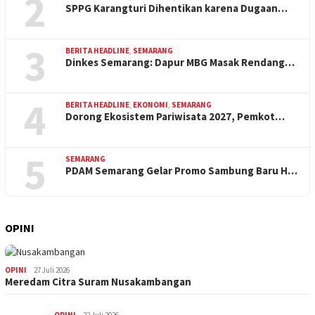
2
SPPG Karangturi Dihentikan karena Dugaan…
3
BERITA HEADLINE
,
SEMARANG
Dinkes Semarang: Dapur MBG Masak Rendang…
4
BERITA HEADLINE
,
EKONOMI
,
SEMARANG
Dorong Ekosistem Pariwisata 2027, Pemkot…
5
SEMARANG
PDAM Semarang Gelar Promo Sambung Baru H…
OPINI
OPINI
27 Juli 2026
Meredam Citra Suram Nusakambangan
OPINI
22 Juli 2026