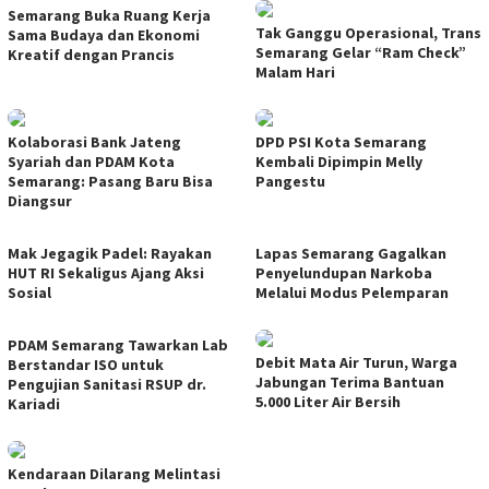
Semarang Buka Ruang Kerja
Tak Ganggu Operasional, Trans
Sama Budaya dan Ekonomi
Semarang Gelar “Ram Check”
Kreatif dengan Prancis
Malam Hari
Kolaborasi Bank Jateng
DPD PSI Kota Semarang
Syariah dan PDAM Kota
Kembali Dipimpin Melly
Semarang: Pasang Baru Bisa
Pangestu
Diangsur
Mak Jegagik Padel: Rayakan
Lapas Semarang Gagalkan
HUT RI Sekaligus Ajang Aksi
Penyelundupan Narkoba
Sosial
Melalui Modus Pelemparan
PDAM Semarang Tawarkan Lab
Debit Mata Air Turun, Warga
Berstandar ISO untuk
Jabungan Terima Bantuan
Pengujian Sanitasi RSUP dr.
5.000 Liter Air Bersih
Kariadi
Kendaraan Dilarang Melintasi