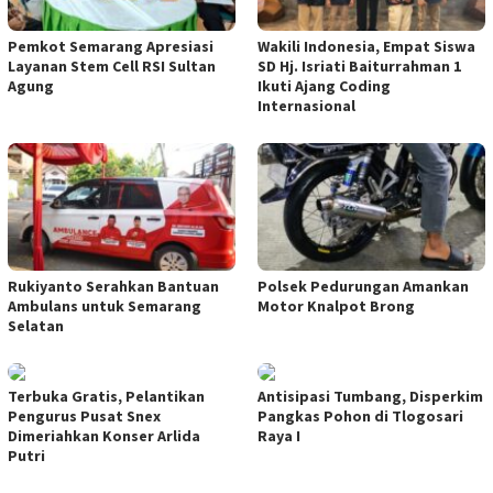
Pemkot Semarang Apresiasi
Wakili Indonesia, Empat Siswa
Layanan Stem Cell RSI Sultan
SD Hj. Isriati Baiturrahman 1
Agung
Ikuti Ajang Coding
Internasional
Rukiyanto Serahkan Bantuan
Polsek Pedurungan Amankan
Ambulans untuk Semarang
Motor Knalpot Brong
Selatan
Terbuka Gratis, Pelantikan
Antisipasi Tumbang, Disperkim
Pengurus Pusat Snex
Pangkas Pohon di Tlogosari
Dimeriahkan Konser Arlida
Raya I
Putri