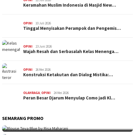
Keramahan Muslim Indonesia di Masjid New…
OPINI
10 Juli 2026
Tinggal Menyisakan Perampok dan Pengemis…
OPINI
23 Juni 2026
Wajah Resah dan Serbasalah Kelas Menenga…
OPINI
26 Mei 2026
Konstruksi Ketakutan dan Dialog Mistika:…
OLAHRAGA
,
OPINI
24 Mei 2026
Peran Besar Djarum Menyulap Como jadi Kl…
SEMARANG PROMO
SEMARANG PROMO
9 Mei 2026
Seni Berpakaian 24 Jam Bersama Risa Maha…
SEMARANG PROMO
5 Mei 2026
Intip Koleksi Ina Priyono, Jenama Fesyen…