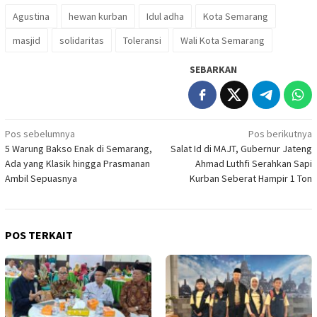
Agustina
hewan kurban
Idul adha
Kota Semarang
masjid
solidaritas
Toleransi
Wali Kota Semarang
SEBARKAN
Navigasi
Pos sebelumnya
Pos berikutnya
5 Warung Bakso Enak di Semarang,
Salat Id di MAJT, Gubernur Jateng
pos
Ada yang Klasik hingga Prasmanan
Ahmad Luthfi Serahkan Sapi
Ambil Sepuasnya
Kurban Seberat Hampir 1 Ton
POS TERKAIT