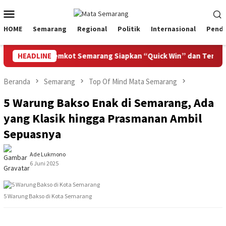
Loncat
Menu
ke
Mobile
konten
HOME
Semarang
Regional
Politik
Internasional
Pendi
ata 2027, Pemkot Semarang Siapkan “Quick Win” dan Temu Bisni
HEADLINE
Beranda
Semarang
Top Of Mind Mata Semarang
5 Warung Bakso Enak di Semarang, Ada
yang Klasik hingga Prasmanan Ambil
Sepuasnya
Ade Lukmono
6 Juni 2025
5 Warung Bakso di Kota Semarang