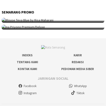
SEMARANG PROMO
SEMARANG PROMO
9 Mei 2026
Seni Berpakaian 24 Jam Bersama Risa Maha…
SEMARANG PROMO
5 Mei 2026
Intip Koleksi Ina Priyono, Jenama Fesyen…
INDEKS
KARIR
TENTANG KAMI
REDAKSI
KONTAK KAMI
PEDOMAN MEDIA SIBER
JARINGAN SOCIAL
Facebook
WhatsApp
Instagram
Tiktok