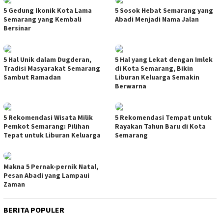
5 Gedung Ikonik Kota Lama
5 Sosok Hebat Semarang yang
Semarang yang Kembali
Abadi Menjadi Nama Jalan
Bersinar
5 Hal Unik dalam Dugderan,
5 Hal yang Lekat dengan Imlek
Tradisi Masyarakat Semarang
di Kota Semarang, Bikin
Sambut Ramadan
Liburan Keluarga Semakin
Berwarna
5 Rekomendasi Wisata Milik
5 Rekomendasi Tempat untuk
Pemkot Semarang: Pilihan
Rayakan Tahun Baru di Kota
Tepat untuk Liburan Keluarga
Semarang
Makna 5 Pernak-pernik Natal,
Pesan Abadi yang Lampaui
Zaman
BERITA POPULER