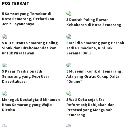
POS TERKAIT
5 Samsat yang Tersebar di
Kota Semarang, Perhatikan
5 Daerah Paling Rawan
Jenis Layanannya
Kebakaran di Kota Semarang
5 Rute Trans Semarang Paling
5 Mal di Semarang yang Pernah
Sibuk dan Direkomendasikan
Jadi Primadona, Kini Tak
untuk Wisatawan
Seramai Dulu
5 Pasar Tradisional di
5 Museum Ikonik di Semarang,
Semarang yang Sepi Usai
Ada yang Gratis Cukup Daftar
Direvitalisasi
“Online”
Meneguk Nostalgia: 5 Minuman
5 Wali Kota sejak Era
Khas Semarang yang Wajib
Reformasi; Kebijakan dan
Dicoba
Prestasi yang Mengubah
Semarang