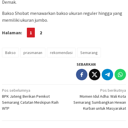
Demak.
Bakso Shobat menawarkan bakso ukuran reguler hingga yang
memiliki ukuran jumbo.
Halaman:
1
2
Bakso
prasmanan
rekomendasi
Semarang
SEBARKAN
Navigasi
Pos sebelumnya
Pos berikutnya
BPK Jateng Berikan Pemkot
Momen Idul Adha: Wali Kota
pos
Semarang Catatan Meskipun Raih
Semarang Sumbangkan Hewan
WTP
Kurban untuk Masyarakat