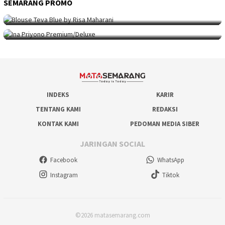
SEMARANG PROMO
SEMARANG PROMO
9 Mei 2026
Seni Berpakaian 24 Jam Bersama Risa Maha…
SEMARANG PROMO
5 Mei 2026
Intip Koleksi Ina Priyono, Jenama Fesyen…
INDEKS
KARIR
TENTANG KAMI
REDAKSI
KONTAK KAMI
PEDOMAN MEDIA SIBER
JARINGAN SOCIAL
Facebook
WhatsApp
Instagram
Tiktok
©2026 matasemarang.com