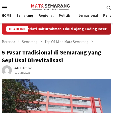
Loncat
Menu
ke
Mobile
konten
HOME
Semarang
Regional
Politik
Internasional
Pendi
sriati Baiturrahman 1 Ikuti Ajang Coding Internasional
HEADLINE
Efe
Beranda
Semarang
Top Of Mind Mata Semarang
5 Pasar Tradisional di Semarang yang
Sepi Usai Direvitalisasi
Ade Lukmono
12 Juni 2026