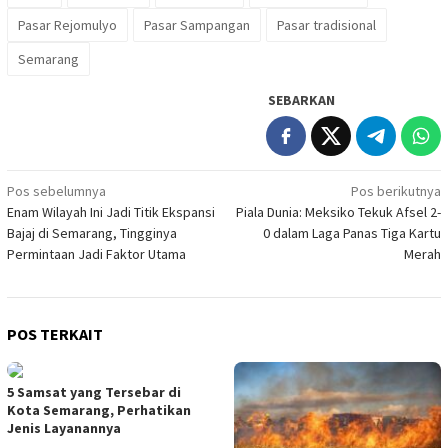
Pasar Rejomulyo
Pasar Sampangan
Pasar tradisional
Semarang
SEBARKAN
Navigasi
Pos sebelumnya
Pos berikutnya
Enam Wilayah Ini Jadi Titik Ekspansi
Piala Dunia: Meksiko Tekuk Afsel 2-
pos
Bajaj di Semarang, Tingginya
0 dalam Laga Panas Tiga Kartu
Permintaan Jadi Faktor Utama
Merah
POS TERKAIT
5 Samsat yang Tersebar di
Kota Semarang, Perhatikan
Jenis Layanannya