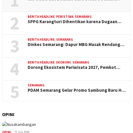
1
2
BERITA HEADLINE
,
PERISTIWA
,
SEMARANG
SPPG Karangturi Dihentikan karena Dugaan…
3
BERITA HEADLINE
,
SEMARANG
Dinkes Semarang: Dapur MBG Masak Rendang…
4
BERITA HEADLINE
,
EKONOMI
,
SEMARANG
Dorong Ekosistem Pariwisata 2027, Pemkot…
5
SEMARANG
PDAM Semarang Gelar Promo Sambung Baru H…
OPINI
OPINI
27 Juli 2026