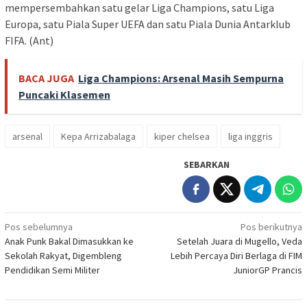
mempersembahkan satu gelar Liga Champions, satu Liga
Europa, satu Piala Super UEFA dan satu Piala Dunia Antarklub
FIFA. (Ant)
BACA JUGA
Liga Champions: Arsenal Masih Sempurna
Puncaki Klasemen
arsenal
Kepa Arrizabalaga
kiper chelsea
liga inggris
SEBARKAN
Navigasi
Pos sebelumnya
Pos berikutnya
Anak Punk Bakal Dimasukkan ke
Setelah Juara di Mugello, Veda
pos
Sekolah Rakyat, Digembleng
Lebih Percaya Diri Berlaga di FIM
Pendidikan Semi Militer
JuniorGP Prancis