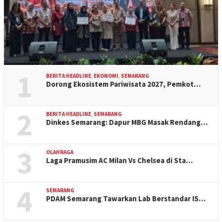
1
BERITA HEADLINE
,
EKONOMI
,
SEMARANG
Dorong Ekosistem Pariwisata 2027, Pemkot…
2
BERITA HEADLINE
,
SEMARANG
Dinkes Semarang: Dapur MBG Masak Rendang…
3
OLAHRAGA
Laga Pramusim AC Milan Vs Chelsea di Sta…
4
SEMARANG
PDAM Semarang Tawarkan Lab Berstandar IS…