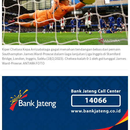
Kiper Chelsea Kepa Arrizabalaga gagal menahan tendangan bebas dari pemain
Southampton James Ward-Prowse dalam laga lanjutan Liga Inggris di Stamford
Bridge, London, Inggris, Sabtu (18/2/2023). Chelsea kalah 0-1 oleh gol tunggal James
Ward-Prowse. ANTARA FOTO