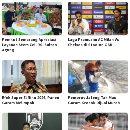
Pemkot Semarang Apresiasi
Laga Pramusim AC Milan Vs
Layanan Stem Cell RSI Sultan
Chelsea di Stadion GBK
Agung
Efek Super El Nino 2026, Panen
Pemprov Jateng Tak Mau
Garam Melimpah
Garam Krosok Dijual Murah