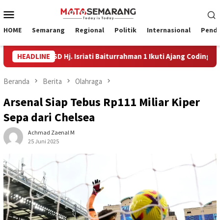
Loncat
Menu
ke
Mobile
konten
HOME
Semarang
Regional
Politik
Internasional
Pendi
a SD Hj. Isriati Baiturrahman 1 Ikuti Ajang Coding Internasional
HEADLINE
Beranda
Berita
Olahraga
Arsenal Siap Tebus Rp111 Miliar Kiper
Sepa dari Chelsea
Achmad Zaenal M
25 Juni 2025