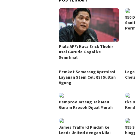
950 
Sani
Per
Piala AFF: Kata Erick Thohir
usai Garuda Gagal ke
Semifinal
Pemkot Semarang Apresiasi
Laga
Layanan Stem Cell RSI Sultan
Chel
Agung
Pemprov Jateng Tak Mau
Eks 
Garam Krosok Dijual Murah
Kend
James Trafford Pindah ke
995 S
Leeds United dengan Nilai
hing