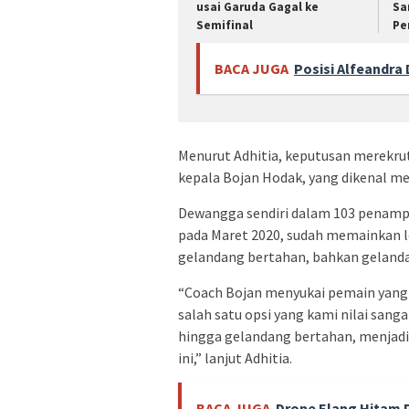
usai Garuda Gagal ke
Sa
Semifinal
Pe
BACA JUGA
Posisi Alfeandr
Menurut Adhitia, keputusan merekru
kepala Bojan Hodak, yang dikenal me
Dewangga sendiri dalam 103 penampi
pada Maret 2020, sudah memainkan lebi
gelandang bertahan, bahkan geland
“Coach Bojan menyukai pemain yang b
salah satu opsi yang kami nilai sang
hingga gelandang bertahan, menjadi
ini,” lanjut Adhitia.
BACA JUGA
Drone Elang Hitam P