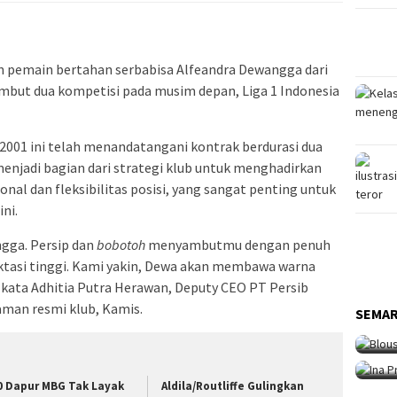
 pemain bertahan serbabisa Alfeandra Dewangga dari
but dua kompetisi pada musim depan, Liga 1 Indonesia
2001 ini telah menandatangani kontrak berdurasi dua
menjadi bagian dari strategi klub untuk menghadirkan
al dan fleksibilitas posisi, yang sangat penting untuk
ni.
gga. Persip dan
bobotoh
menyambutmu dengan penuh
ktasi tinggi. Kami yakin, Dewa akan membawa warna
 kata Adhitia Putra Herawan, Deputy CEO PT Persib
SEM
aman resmi klub, Kamis.
Sen
SEMA
SEM
Ma
Int
Fe
0 Dapur MBG Tak Layak
Aldila/Routliffe Gulingkan