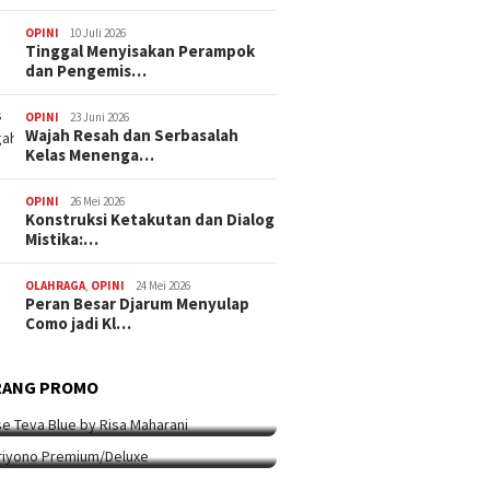
OPINI
10 Juli 2026
Tinggal Menyisakan Perampok
dan Pengemis…
OPINI
23 Juni 2026
Wajah Resah dan Serbasalah
Kelas Menenga…
OPINI
26 Mei 2026
Konstruksi Ketakutan dan Dialog
Mistika:…
OLAHRAGA
,
OPINI
24 Mei 2026
Peran Besar Djarum Menyulap
Como jadi Kl…
ARANG PROMO
9 Mei 2026
i Berpakaian 24 Jam Bersama Risa
RANG PROMO
ARANG PROMO
5 Mei 2026
ha…
ip Koleksi Ina Priyono, Jenama
syen…