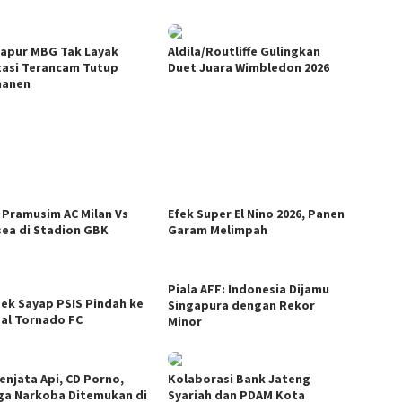
Dapur MBG Tak Layak
Aldila/Routliffe Gulingkan
tasi Terancam Tutup
Duet Juara Wimbledon 2026
manen
 Pramusim AC Milan Vs
Efek Super El Nino 2026, Panen
sea di Stadion GBK
Garam Melimpah
Piala AFF: Indonesia Dijamu
Bek Sayap PSIS Pindah ke
Singapura dengan Rekor
al Tornado FC
Minor
enjata Api, CD Porno,
Kolaborasi Bank Jateng
ga Narkoba Ditemukan di
Syariah dan PDAM Kota