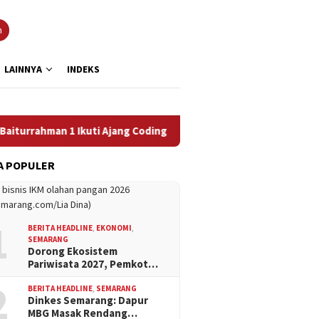
n
LAINNYA
INDEKS
man 1 Ikuti Ajang Coding Internasional
Efek Super El Nin
A POPULER
1
BERITA HEADLINE
,
EKONOMI
,
SEMARANG
Dorong Ekosistem
Pariwisata 2027, Pemkot…
2
BERITA HEADLINE
,
SEMARANG
Dinkes Semarang: Dapur
MBG Masak Rendang…