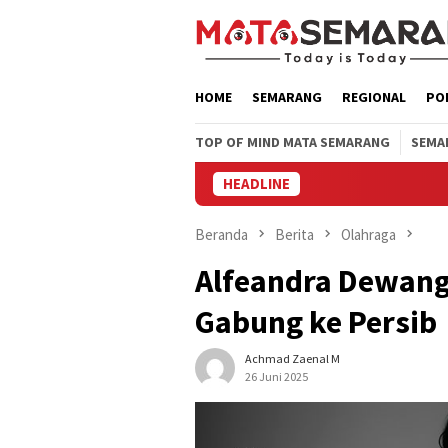
Loncat
ke
konten
HOME
SEMARANG
REGIONAL
PO
TOP OF MIND MATA SEMARANG
SEMA
HEADLINE
Beranda
Berita
Olahraga
Alfeandra Dewang
Gabung ke Persib
Achmad Zaenal M
26 Juni 2025