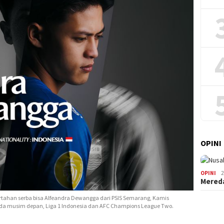
OPINI
OPINI
2
Mered
tahan serba bisa Alfeandra Dewangga dari PSIS Semarang, Kamis
da musim depan, Liga 1 Indonesia dan AFC Champions League Two.