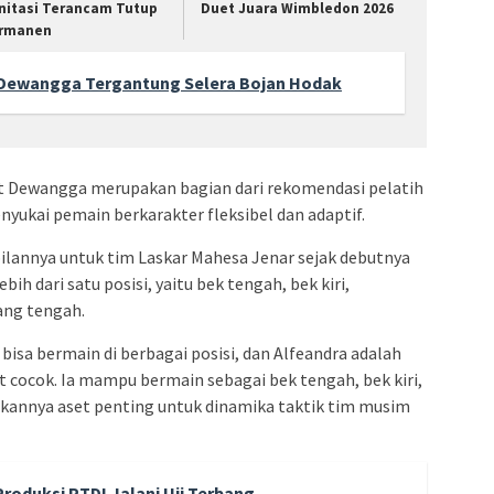
nitasi Terancam Tutup
Duet Juara Wimbledon 2026
rmanen
a Dewangga Tergantung Selera Bojan Hodak
t Dewangga merupakan bagian dari rekomendasi pelatih
nyukai pemain berkarakter fleksibel dan adaptif.
lannya untuk tim Laskar Mahesa Jenar sejak debutnya
h dari satu posisi, yaitu bek tengah, bek kiri,
ang tengah.
isa bermain di berbagai posisi, dan Alfeandra adalah
at cocok. Ia mampu bermain sebagai bek tengah, bek kiri,
kannya aset penting untuk dinamika taktik tim musim
roduksi PTDI Jalani Uji Terbang