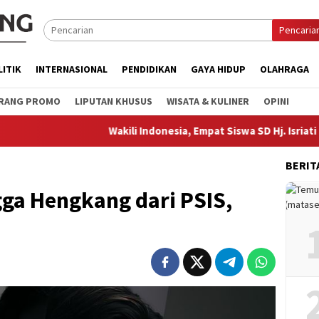
Pencaria
LITIK
INTERNASIONAL
PENDIDIKAN
GAYA HIDUP
OLAHRAGA
RANG PROMO
LIPUTAN KHUSUS
WISATA & KULINER
OPINI
Wakili Indonesia, Empat Siswa SD Hj. Isriati Baiturrah
BERIT
ga Hengkang dari PSIS,