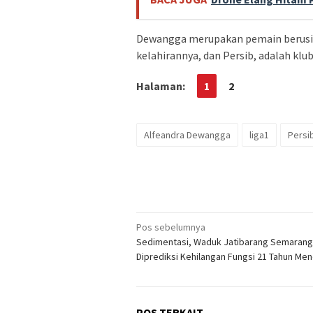
Dewangga merupakan pemain berusia 
kelahirannya, dan Persib, adalah klub
Halaman:
1
2
Alfeandra Dewangga
liga1
Persi
Navigasi
Pos sebelumnya
Sedimentasi, Waduk Jatibarang Semarang
pos
Diprediksi Kehilangan Fungsi 21 Tahun Me
POS TERKAIT