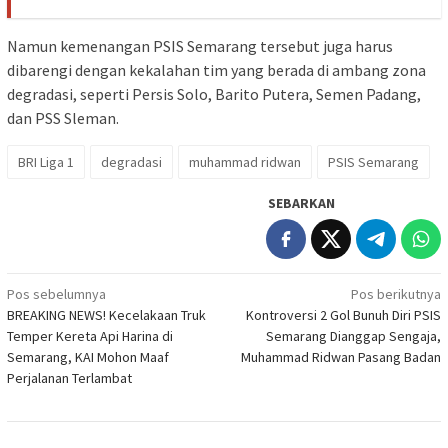
Namun kemenangan PSIS Semarang tersebut juga harus
dibarengi dengan kekalahan tim yang berada di ambang zona
degradasi, seperti Persis Solo, Barito Putera, Semen Padang,
dan PSS Sleman.
BRI Liga 1
degradasi
muhammad ridwan
PSIS Semarang
SEBARKAN
Navigasi
Pos sebelumnya
Pos berikutnya
BREAKING NEWS! Kecelakaan Truk
Kontroversi 2 Gol Bunuh Diri PSIS
pos
Temper Kereta Api Harina di
Semarang Dianggap Sengaja,
Semarang, KAI Mohon Maaf
Muhammad Ridwan Pasang Badan
Perjalanan Terlambat