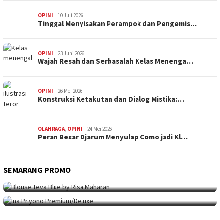
OPINI
10 Juli 2026
Tinggal Menyisakan Perampok dan Pengemis…
OPINI
23 Juni 2026
Wajah Resah dan Serbasalah Kelas Menenga…
OPINI
26 Mei 2026
Konstruksi Ketakutan dan Dialog Mistika:…
OLAHRAGA
,
OPINI
24 Mei 2026
Peran Besar Djarum Menyulap Como jadi Kl…
SEMARANG PROMO
SEMARANG PROMO
9 Mei 2026
Seni Berpakaian 24 Jam Bersama Risa Maha…
SEMARANG PROMO
5 Mei 2026
Intip Koleksi Ina Priyono, Jenama Fesyen…