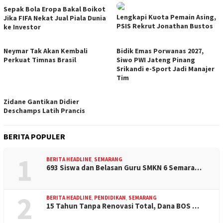
Sepak Bola Eropa Bakal Boikot
Lengkapi Kuota Pemain Asing,
Jika FIFA Nekat Jual Piala Dunia
PSIS Rekrut Jonathan Bustos
ke Investor
Neymar Tak Akan Kembali
Bidik Emas Porwanas 2027,
Perkuat Timnas Brasil
Siwo PWI Jateng Pinang
Srikandi e-Sport Jadi Manajer
Tim
Zidane Gantikan Didier
Deschamps Latih Prancis
BERITA POPULER
1
BERITA HEADLINE
,
SEMARANG
693 Siswa dan Belasan Guru SMKN 6 Semara…
2
BERITA HEADLINE
,
PENDIDIKAN
,
SEMARANG
15 Tahun Tanpa Renovasi Total, Dana BOS …