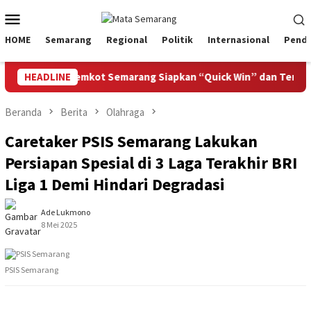
Loncat
Menu
ke
Mobile
konten
HOME
Semarang
Regional
Politik
Internasional
Pendi
isata 2027, Pemkot Semarang Siapkan “Quick Win” dan Temu Bis
HEADLINE
Beranda
Berita
Olahraga
Caretaker PSIS Semarang Lakukan
Persiapan Spesial di 3 Laga Terakhir BRI
Liga 1 Demi Hindari Degradasi
Ade Lukmono
8 Mei 2025
PSIS Semarang