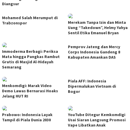
Diangsur
Mohamed Salah Merumput di
Merekam Tanpa Izin dan Minta
Trabzonspor
Uang “Takedown”, Helmy Yahya
Sentil Etika Emanuel Bryan
Pemprov Jateng dan Mercy
Immoderma Berbagi: Periksa
Corps Indonesia Gandeng 8
Mata hingga Pangkas Rambut
Kabupaten Amankan DAS
Gratis di Masjid Al-Hidayah
Semarang
Piala AFF: Indonesia
Menkomdigi: Marak Video
Dipermalukan Vietnam di
Demo Lawas Bernarasi Hoaks
Bogor
Jelang HUT RI
Prabowo: Indonesia Layak
YouTube Ditegur Kemkomdigi
Tampil di Piala Dunia 2030
Usai Siaran Langsung Promosi
Vape Libatkan Anak