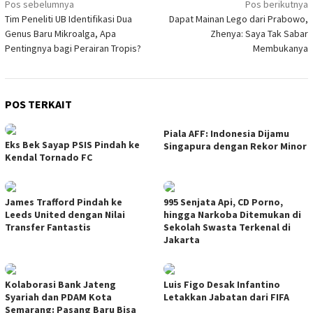
Navigasi
Pos sebelumnya
Pos berikutnya
Tim Peneliti UB Identifikasi Dua
Dapat Mainan Lego dari Prabowo,
pos
Genus Baru Mikroalga, Apa
Zhenya: Saya Tak Sabar
Pentingnya bagi Perairan Tropis?
Membukanya
POS TERKAIT
Piala AFF: Indonesia Dijamu
Eks Bek Sayap PSIS Pindah ke
Singapura dengan Rekor Minor
Kendal Tornado FC
James Trafford Pindah ke
995 Senjata Api, CD Porno,
Leeds United dengan Nilai
hingga Narkoba Ditemukan di
Transfer Fantastis
Sekolah Swasta Terkenal di
Jakarta
Kolaborasi Bank Jateng
Luis Figo Desak Infantino
Syariah dan PDAM Kota
Letakkan Jabatan dari FIFA
Semarang: Pasang Baru Bisa