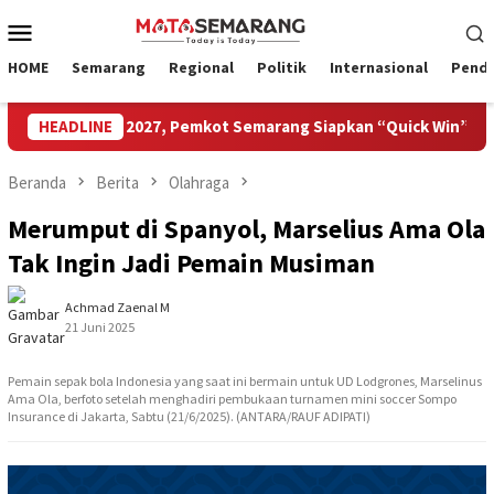
Loncat
Menu
ke
Mobile
konten
HOME
Semarang
Regional
Politik
Internasional
Pendi
riwisata 2027, Pemkot Semarang Siapkan “Quick Win” dan Temu 
HEADLINE
Beranda
Berita
Olahraga
Merumput di Spanyol, Marselius Ama Ola
Tak Ingin Jadi Pemain Musiman
Achmad Zaenal M
21 Juni 2025
Pemain sepak bola Indonesia yang saat ini bermain untuk UD Lodgrones, Marselinus
Ama Ola, berfoto setelah menghadiri pembukaan turnamen mini soccer Sompo
Insurance di Jakarta, Sabtu (21/6/2025). (ANTARA/RAUF ADIPATI)