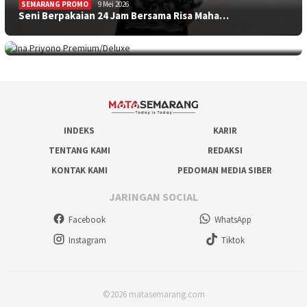
SEMARANG PROMO
9 Mei 2026
Seni Berpakaian 24 Jam Bersama Risa Maha…
SEMARANG PROMO
5 Mei 2026
Intip Koleksi Ina Priyono, Jenama Fesyen…
INDEKS
KARIR
TENTANG KAMI
REDAKSI
KONTAK KAMI
PEDOMAN MEDIA SIBER
JARINGAN SOCIAL
Facebook
WhatsApp
Instagram
Tiktok
©2026 matasemarang.com