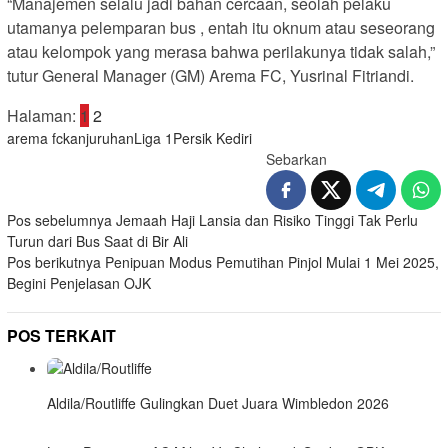
“Manajemen selalu jadi bahan cercaan, seolah pelaku
utamanya pelemparan bus , entah itu oknum atau seseorang
atau kelompok yang merasa bahwa perilakunya tidak salah,”
tutur General Manager (GM) Arema FC, Yusrinal Fitriandi.
Halaman:
1
2
arema fc
kanjuruhan
Liga 1
Persik Kediri
Sebarkan
Navigasi
Pos sebelumnya
Jemaah Haji Lansia dan Risiko Tinggi Tak Perlu
Turun dari Bus Saat di Bir Ali
pos
Pos berikutnya
Penipuan Modus Pemutihan Pinjol Mulai 1 Mei 2025,
Begini Penjelasan OJK
POS TERKAIT
Aldila/Routliffe Gulingkan Duet Juara Wimbledon 2026