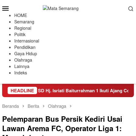
Loncat
Menu
ke
Mobile
HOME
konten
Semarang
Regional
Politik
Internasional
Pendidikan
Gaya Hidup
Olahraga
Lainnya
Indeks
 Empat Siswa SD Hj. Isriati Baiturrahman 1 Ikuti Ajang Coding In
HEADLINE
Beranda
Berita
Olahraga
Pelemparan Bus Persik Kediri Usai
Lawan Arema FC, Operator Liga 1: