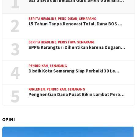
1
693 Siswa dan Belasan Guru SMKN 6 Semara…
2
BERITA HEADLINE
,
PENDIDIKAN
,
SEMARANG
15 Tahun Tanpa Renovasi Total, Dana BOS …
3
BERITA HEADLINE
,
PERISTIWA
,
SEMARANG
SPPG Karangturi Dihentikan karena Dugaan…
4
PENDIDIKAN
,
SEMARANG
Disdik Kota Semarang Siap Perbaiki 30 Le…
5
PARLEMEN
,
PENDIDIKAN
,
SEMARANG
Penghentian Dana Pusat Bikin Lambat Perb…
OPINI