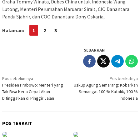
Graha Tommy Winata, Dubes China untuk Indonesia Wang
Lutong, Menteri Perumahan Maruarar Sirait, CIO Danantara
Pandu Sjahrir, dan COO Danantara Dony Oskaria,
Halaman:
1
2
3
SEBARKAN
Navigasi
Pos sebelumnya
Pos berikutnya
Presiden Prabowo: Menteri yang
Uskup Agung Semarang: Kobarkan
pos
Tak Bisa Kerja Cepat Akan
Semangat 100 % Katolik, 100 %
Ditinggalkan di Pinggir Jalan
Indonesia
POS TERKAIT