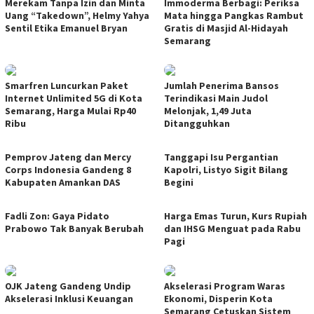
Merekam Tanpa Izin dan Minta
Immoderma Berbagi: Periksa
Uang “Takedown”, Helmy Yahya
Mata hingga Pangkas Rambut
Sentil Etika Emanuel Bryan
Gratis di Masjid Al-Hidayah
Semarang
Smarfren Luncurkan Paket
Jumlah Penerima Bansos
Internet Unlimited 5G di Kota
Terindikasi Main Judol
Semarang, Harga Mulai Rp40
Melonjak, 1,49 Juta
Ribu
Ditangguhkan
Pemprov Jateng dan Mercy
Tanggapi Isu Pergantian
Corps Indonesia Gandeng 8
Kapolri, Listyo Sigit Bilang
Kabupaten Amankan DAS
Begini
Fadli Zon: Gaya Pidato
Harga Emas Turun, Kurs Rupiah
Prabowo Tak Banyak Berubah
dan IHSG Menguat pada Rabu
Pagi
OJK Jateng Gandeng Undip
Akselerasi Program Waras
Akselerasi Inklusi Keuangan
Ekonomi, Disperin Kota
Semarang Cetuskan Sistem