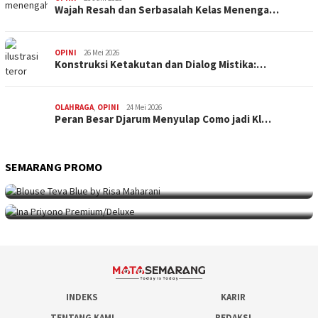
Wajah Resah dan Serbasalah Kelas Menenga…
OPINI
26 Mei 2026
Konstruksi Ketakutan dan Dialog Mistika:…
OLAHRAGA
,
OPINI
24 Mei 2026
Peran Besar Djarum Menyulap Como jadi Kl…
SEMARANG PROMO
SEMARANG PROMO
9 Mei 2026
Seni Berpakaian 24 Jam Bersama Risa Maha…
SEMARANG PROMO
5 Mei 2026
Intip Koleksi Ina Priyono, Jenama Fesyen…
INDEKS
KARIR
TENTANG KAMI
REDAKSI