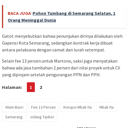
BACA JUGA
Pohon Tumbang di Semarang Selatan, 1
Orang Meninggal Dunia
Gatot menyebutkan bahwa penunjukan dirinya dilakukan oleh
Gapensi Kota Semarang, sedangkan kontrak kerja dibuat
antara pelaksana dengan camat dan lurah setempat.
Selain fee 13 persen untuk Martono, saksi juga menyatakan
bahwa ada jasa tambahan 2 persen dari nilai proyek untuk CV
yang dipinjam setelah pengurangan PPN dan PPH.
Halaman:
1
2
Alwin Basri
Fee 13 Persen
Korupsi Mbak Ita
Mbak Ita
Semarang
sidang Tipikor