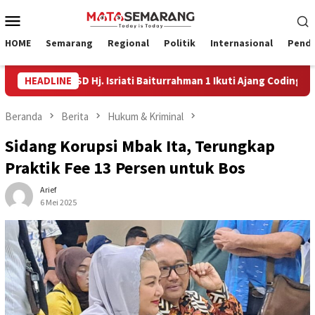
Loncat
Menu
ke
Mobile
konten
HOME
Semarang
Regional
Politik
Internasional
Pendi
a SD Hj. Isriati Baiturrahman 1 Ikuti Ajang Coding Internasional
HEADLINE
Beranda
Berita
Hukum & Kriminal
Sidang Korupsi Mbak Ita, Terungkap
Praktik Fee 13 Persen untuk Bos
Arief
6 Mei 2025