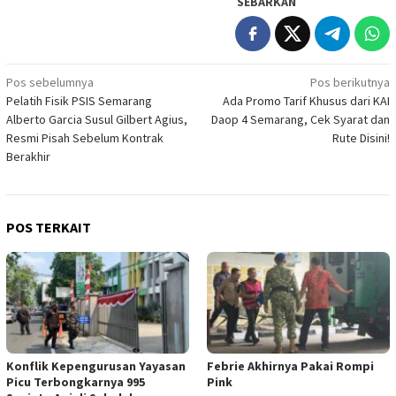
SEBARKAN
Navigasi
Pos sebelumnya
Pos berikutnya
Pelatih Fisik PSIS Semarang
Ada Promo Tarif Khusus dari KAI
pos
Alberto Garcia Susul Gilbert Agius,
Daop 4 Semarang, Cek Syarat dan
Resmi Pisah Sebelum Kontrak
Rute Disini!
Berakhir
POS TERKAIT
Konflik Kepengurusan Yayasan
Febrie Akhirnya Pakai Rompi
Picu Terbongkarnya 995
Pink