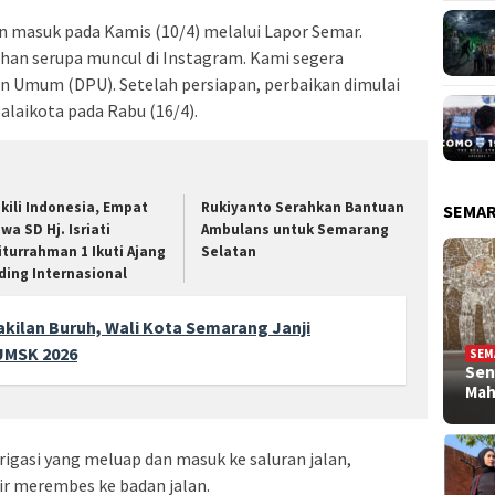
 masuk pada Kamis (10/4) melalui Lapor Semar.
uhan serupa muncul di Instagram. Kami segera
an Umum (DPU). Setelah persiapan, perbaikan dimulai
Balaikota pada Rabu (16/4).
kili Indonesia, Empat
Rukiyanto Serahkan Bantuan
SEMA
wa SD Hj. Isriati
Ambulans untuk Semarang
iturrahman 1 Ikuti Ajang
Selatan
ding Internasional
kilan Buruh, Wali Kota Semarang Janji
UMSK 2026
SEM
Sen
Ma
irigasi yang meluap dan masuk ke saluran jalan,
ir merembes ke badan jalan.