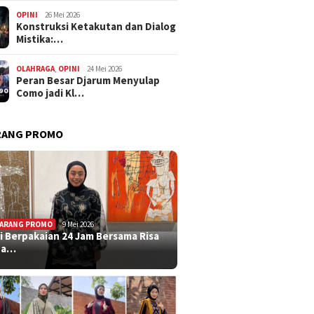
OPINI
26 Mei 2026
Konstruksi Ketakutan dan Dialog
Mistika:…
OLAHRAGA
,
OPINI
24 Mei 2026
Peran Besar Djarum Menyulap
Como jadi Kl…
RANG PROMO
ARANG PROMO
9 Mei 2026
i Berpakaian 24 Jam Bersama Risa
ha…