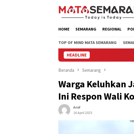
Loncat
ke
konten
HOME
SEMARANG
REGIONAL
PO
TOP OF MIND MATA SEMARANG
SEMA
HEADLINE
Wakili
Beranda
Semarang
Warga Keluhkan J
Ini Respon Wali K
Arief
16 April 2025