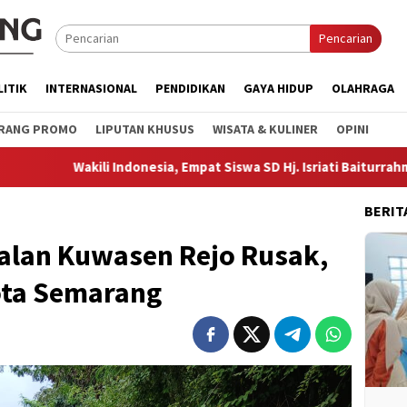
Pencarian
LITIK
INTERNASIONAL
PENDIDIKAN
GAYA HIDUP
OLAHRAGA
RANG PROMO
LIPUTAN KHUSUS
WISATA & KULINER
OPINI
 Indonesia, Empat Siswa SD Hj. Isriati Baiturrahman 1 Ikuti Ajang
BERIT
alan Kuwasen Rejo Rusak,
ota Semarang