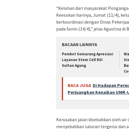
“Keluhan dari masyarakat Pongangan
Keesokan harinya, Jumat (11/4), kel
berkoordinasi dengan Dinas Pekerja
pada Senin (14/4),” jelas Agustina di 
BACAAN LAINNYA
Pemkot Semarang Apresiasi
Wa
Layanan Stem Cell RSI
Sis
Sultan Agung
Ba
Co
BACA JUGA
Di Hadapan Perwa
Perjuangkan Kenaikan UMR-
Kerusakan jalan disebabkan oleh air 
menyebabkan saluran tergerus dan a