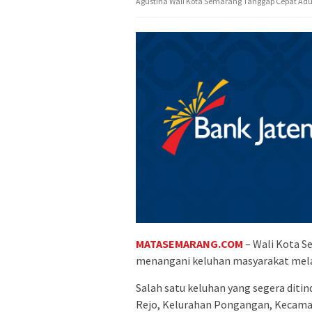
Agustina Wali Kota Semarang Tanggap Cepat Ad
MATASEMARANG.COM
– Wali Kota S
menangani keluhan masyarakat melal
Salah satu keluhan yang segera ditin
Rejo, Kelurahan Pongangan, Kecama