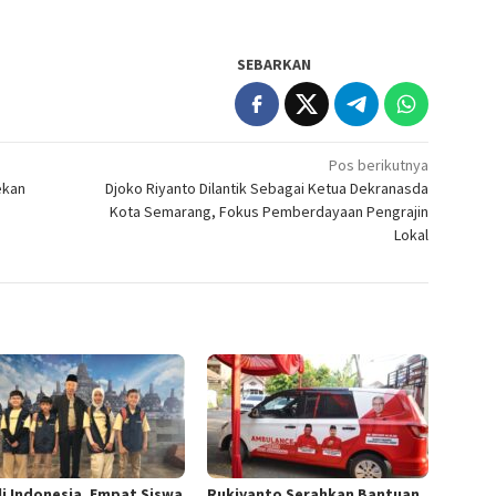
SEBARKAN
Pos berikutnya
ekan
Djoko Riyanto Dilantik Sebagai Ketua Dekranasda
Kota Semarang, Fokus Pemberdayaan Pengrajin
Lokal
li Indonesia, Empat Siswa
Rukiyanto Serahkan Bantuan