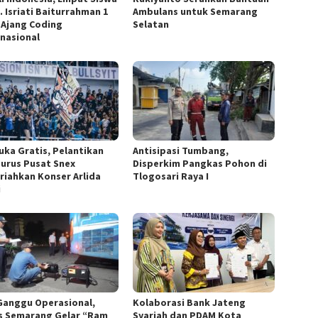
. Isriati Baiturrahman 1
Ambulans untuk Semarang
i Ajang Coding
Selatan
rnasional
uka Gratis, Pelantikan
Antisipasi Tumbang,
urus Pusat Snex
Disperkim Pangkas Pohon di
riahkan Konser Arlida
Tlogosari Raya I
i
Ganggu Operasional,
Kolaborasi Bank Jateng
s Semarang Gelar “Ram
Syariah dan PDAM Kota