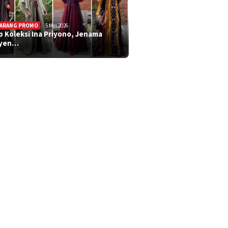
ARANG PROMO
5 Mei 2026
ip Koleksi Ina Priyono, Jenama
syen…