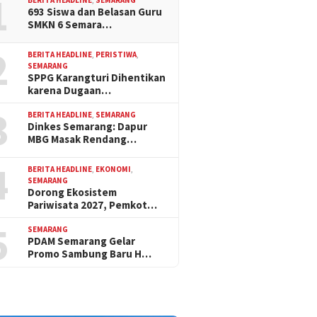
1
693 Siswa dan Belasan Guru
SMKN 6 Semara…
2
BERITA HEADLINE
,
PERISTIWA
,
SEMARANG
SPPG Karangturi Dihentikan
karena Dugaan…
3
BERITA HEADLINE
,
SEMARANG
Dinkes Semarang: Dapur
MBG Masak Rendang…
4
BERITA HEADLINE
,
EKONOMI
,
SEMARANG
Dorong Ekosistem
Pariwisata 2027, Pemkot…
5
SEMARANG
PDAM Semarang Gelar
Promo Sambung Baru H…