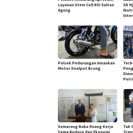
Layanan Stem Cell RSI Sultan
SD Hj
Agung
Ikut
Inte
Polsek Pedurungan Amankan
Terb
Motor Knalpot Brong
Peng
Dime
Putr
Semarang Buka Ruang Kerja
Tak 
Sama Budaya dan Ekonomi
Tran