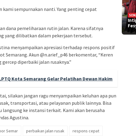
an kami sempurnakan nanti. Yang penting cepat
SEM
Int
Fe
n dana pemeliharaan rutin jalan. Karena sifatnya
 yang dilibatkan dalam pekerjaan tersebut.
ina menyampaikan apresiasi terhadap respons positif
kot Semarang. Akun @n.arief_p46 berkomentar, “Keren
gercep diperbaiki jalan rusaknya.”
LPTQ Kota Semarang Gelar Pelatihan Dewan Hakim
tai, silakan jangan ragu menyampaikan keluhan apa pun
sak, transportasi, atau pelayanan publik lainnya. Bisa
u langsung ke instansi terkait. Kami akan berusaha
das Agustina.
por Semar
perbaikan jalan rusak
respons cepat