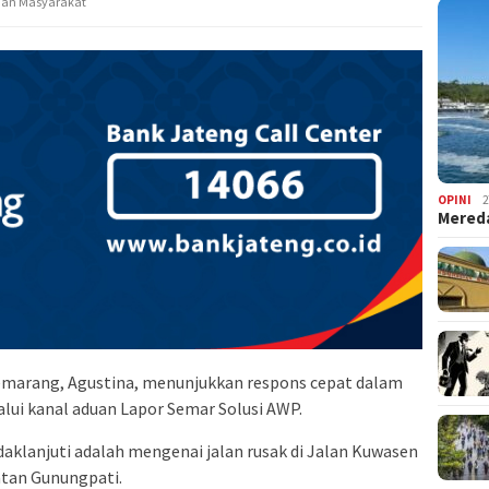
uan Masyarakat
OPINI
2
Mered
emarang, Agustina, menunjukkan respons cepat dalam
ui kanal aduan Lapor Semar Solusi AWP.
daklanjuti adalah mengenai jalan rusak di Jalan Kuwasen
tan Gunungpati.