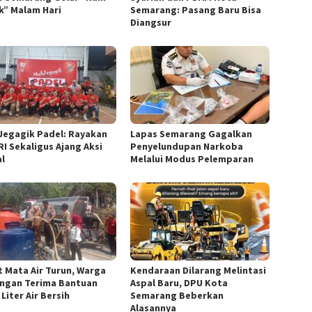
k” Malam Hari
Semarang: Pasang Baru Bisa
Diangsur
Jegagik Padel: Rayakan
Lapas Semarang Gagalkan
RI Sekaligus Ajang Aksi
Penyelundupan Narkoba
al
Melalui Modus Pelemparan
t Mata Air Turun, Warga
Kendaraan Dilarang Melintasi
ngan Terima Bantuan
Aspal Baru, DPU Kota
 Liter Air Bersih
Semarang Beberkan
Alasannya