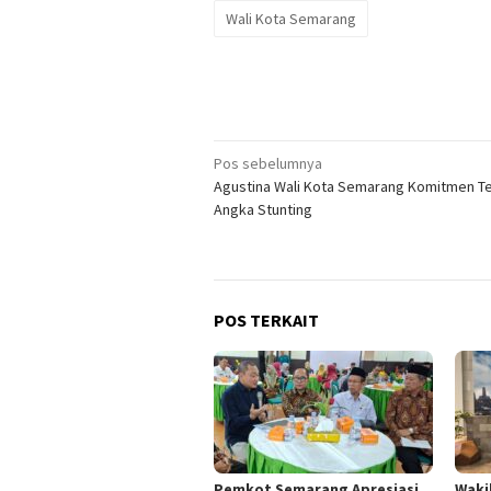
Wali Kota Semarang
Navigasi
Pos sebelumnya
Agustina Wali Kota Semarang Komitmen T
pos
Angka Stunting
POS TERKAIT
Pemkot Semarang Apresiasi
Waki