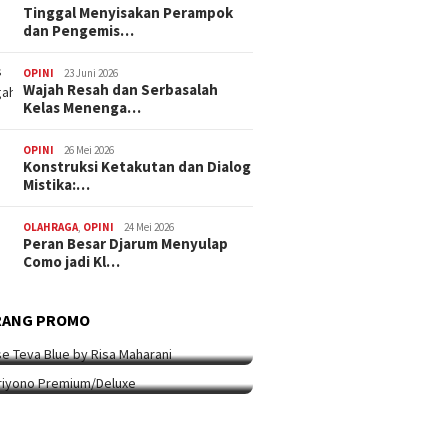
Tinggal Menyisakan Perampok
dan Pengemis…
OPINI
23 Juni 2026
Wajah Resah dan Serbasalah
Kelas Menenga…
OPINI
26 Mei 2026
Konstruksi Ketakutan dan Dialog
Mistika:…
OLAHRAGA
,
OPINI
24 Mei 2026
Peran Besar Djarum Menyulap
Como jadi Kl…
ARANG PROMO
9 Mei 2026
i Berpakaian 24 Jam Bersama Risa
RANG PROMO
ARANG PROMO
5 Mei 2026
ha…
ip Koleksi Ina Priyono, Jenama
syen…