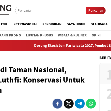
Pencarian
LITIK
INTERNASIONAL
PENDIDIKAN
GAYA HIDUP
OLAHRAGA
RANG PROMO
LIPUTAN KHUSUS
WISATA & KULINER
OPINI
Dorong Ekosistem Pariwisata 2027, Pemkot Semarang 
BERIT
di Taman Nasional,
uthfi: Konservasi Untuk
n