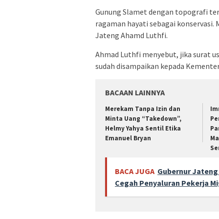
Gunung Slamet dengan topografi tert
ragaman hayati sebagai konservasi. 
Jateng Ahamd Luthfi.
Ahmad Luthfi menyebut, jika surat 
sudah disampaikan kepada Kementer
BACAAN LAINNYA
Merekam Tanpa Izin dan
Im
Minta Uang “Takedown”,
Pe
Helmy Yahya Sentil Etika
Pa
Emanuel Bryan
Ma
Se
BACA JUGA
Gubernur Jateng 
Cegah Penyaluran Pekerja Mi