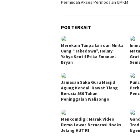
Permudah Akses Permodalan UMKM
POS TERKAIT
Merekam Tanpa Izin dan Minta
Immo
Uang “Takedown”, Helmy
Mata
Yahya Sentil Etika Emanuel
Grati
Bryan
Sem
Jamasan Saka Guru Masjid
Punc
Agung Kendal: Rawat Tiang
Perh
Berusia 530 Tahun
Penc
Peninggalan Walisongo
Menkomdigi: Marak Video
Gand
Demo Lawas Bernarasi Hoaks
Trad
Jelang HUT RI
Ngem