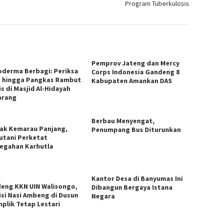
Program Tuberkulosis
Pemprov Jateng dan Mercy
derma Berbagi: Periksa
Corps Indonesia Gandeng 8
 hingga Pangkas Rambut
Kabupaten Amankan DAS
s di Masjid Al-Hidayah
arang
Berbau Menyengat,
ak Kemarau Panjang,
Penumpang Bus Diturunkan
utani Perketat
egahan Karhutla
Kantor Desa di Banyumas Ini
eng KKN UIN Walisongo,
Dibangun Bergaya Istana
isi Nasi Ambeng di Dusun
Negara
plik Tetap Lestari