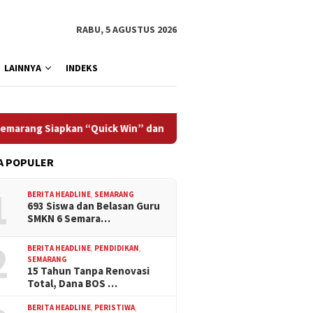
RABU, 5 AGUSTUS 2026
LAINNYA
INDEKS
Siapkan “Quick Win” dan Temu Bisnis UMKM
Dinkes Sema
A POPULER
1
BERITA HEADLINE
,
SEMARANG
693 Siswa dan Belasan Guru
SMKN 6 Semara…
2
BERITA HEADLINE
,
PENDIDIKAN
,
SEMARANG
15 Tahun Tanpa Renovasi
Total, Dana BOS …
BERITA HEADLINE
,
PERISTIWA
,