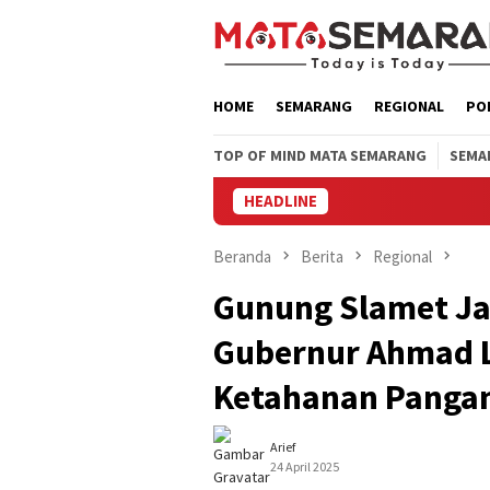
Loncat
ke
konten
HOME
SEMARANG
REGIONAL
PO
TOP OF MIND MATA SEMARANG
SEMA
HEADLINE
Beranda
Berita
Regional
Gunung Slamet Ja
Gubernur Ahmad L
Ketahanan Panga
Arief
24 April 2025