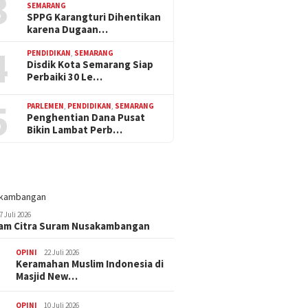
3
SEMARANG
SPPG Karangturi Dihentikan
karena Dugaan…
4
PENDIDIKAN
,
SEMARANG
Disdik Kota Semarang Siap
Perbaiki 30 Le…
5
PARLEMEN
,
PENDIDIKAN
,
SEMARANG
Penghentian Dana Pusat
Bikin Lambat Perb…
7 Juli 2026
am Citra Suram Nusakambangan
OPINI
22 Juli 2026
Keramahan Muslim Indonesia di
Masjid New…
OPINI
10 Juli 2026