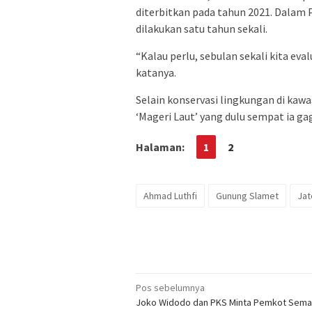
diterbitkan pada tahun 2021. Dalam 
dilakukan satu tahun sekali.
“Kalau perlu, sebulan sekali kita eval
katanya.
Selain konservasi lingkungan di ka
‘Mageri Laut’ yang dulu sempat ia g
Halaman:
1
2
Ahmad Luthfi
Gunung Slamet
Jat
Navigasi
Pos sebelumnya
Joko Widodo dan PKS Minta Pemkot Sema
pos