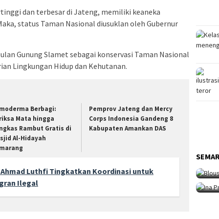
inggi dan terbesar di Jateng, memiliki keaneka
Maka, status Taman Nasional diusuklan oleh Gubernur
usulan Gunung Slamet sebagai konservasi Taman Nasional
ian Lingkungan Hidup dan Kehutanan.
moderma Berbagi:
Pemprov Jateng dan Mercy
riksa Mata hingga
Corps Indonesia Gandeng 8
ngkas Rambut Gratis di
Kabupaten Amankan DAS
sjid Al-Hidayah
marang
SEM
Sen
SEMA
SEM
Ma
Int
Ahmad Luthfi Tingkatkan Koordinasi untuk
Fe
gran Ilegal