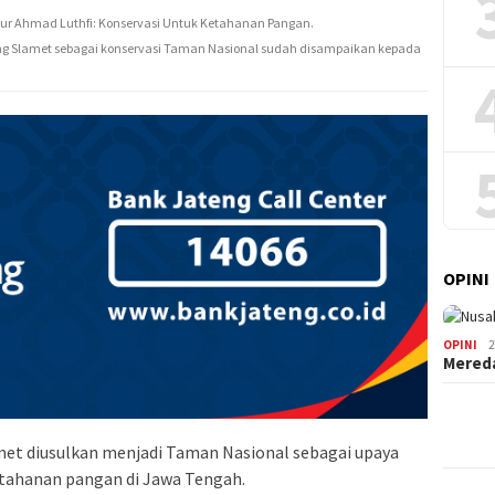
ng Slamet sebagai konservasi Taman Nasional sudah disampaikan kepada
OPINI
OPINI
2
Mered
et diusulkan menjadi Taman Nasional sebagai upaya
tahanan pangan di Jawa Tengah.