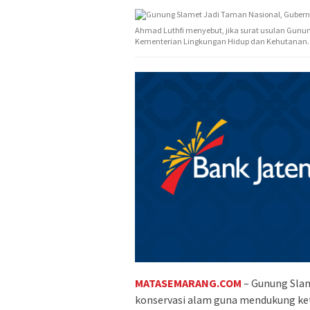
Ahmad Luthfi menyebut, jika surat usulan Gunu
Kementerian Lingkungan Hidup dan Kehutanan.
MATASEMARANG.COM
– Gunung Slam
konservasi alam guna mendukung ke