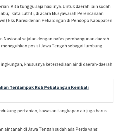
ian. Kita tunggu saja hasilnya. Untuk daerah lain sudah
babu,” kata Luthfi, di acara Musyawarah Perencanaan
il) Eks Karesidenan Pekalongan di Pendopo Kabupaten
n Nasional sejalan dengan nafas pembangunan daerah
tu meneguhkan posisi Jawa Tengah sebagai lumbung
ingkungan, khususnya ketersediaan air di daerah-daerah
Lahan Terdampak Rob Pekalongan Kembali
ndukung pertanian, kawasan tangkapan air juga harus
an air tanah di Jawa Tengah sudah ada Perda yang