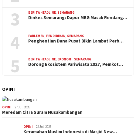
3
BERITA HEADLINE
,
SEMARANG
Dinkes Semarang: Dapur MBG Masak Rendang…
4
PARLEMEN
,
PENDIDIKAN
,
SEMARANG
Penghentian Dana Pusat Bikin Lambat Perb…
5
BERITA HEADLINE
,
EKONOMI
,
SEMARANG
Dorong Ekosistem Pariwisata 2027, Pemkot…
OPINI
OPINI
27 Juli 2026
Meredam Citra Suram Nusakambangan
OPINI
22 Juli 2026
Keramahan Muslim Indonesia di Masjid New…