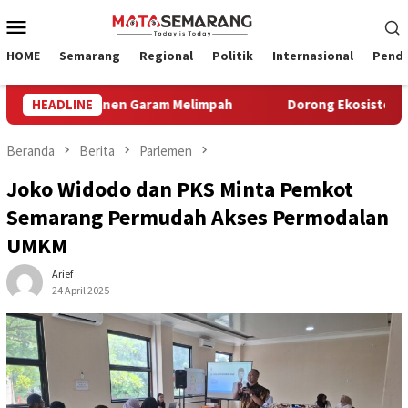
Loncat
Menu
ke
Mobile
konten
HOME
Semarang
Regional
Politik
Internasional
Pendi
 2026, Panen Garam Melimpah
HEADLINE
Dorong Ekosistem Pariwisat
Beranda
Berita
Parlemen
Joko Widodo dan PKS Minta Pemkot
Semarang Permudah Akses Permodalan
UMKM
Arief
24 April 2025