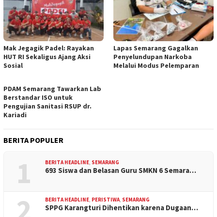
Mak Jegagik Padel: Rayakan
Lapas Semarang Gagalkan
HUT RI Sekaligus Ajang Aksi
Penyelundupan Narkoba
Sosial
Melalui Modus Pelemparan
PDAM Semarang Tawarkan Lab
Berstandar ISO untuk
Pengujian Sanitasi RSUP dr.
Kariadi
BERITA POPULER
1
BERITA HEADLINE
,
SEMARANG
693 Siswa dan Belasan Guru SMKN 6 Semara…
2
BERITA HEADLINE
,
PERISTIWA
,
SEMARANG
SPPG Karangturi Dihentikan karena Dugaan…