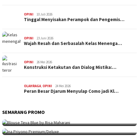
OPINI
10 Juli 2026
Tinggal Menyisakan Perampok dan Pengemis…
OPINI
23 Juni 2026
Wajah Resah dan Serbasalah Kelas Menenga…
OPINI
26 Mei 2026
Konstruksi Ketakutan dan Dialog Mistika:…
OLAHRAGA
,
OPINI
24 Mei 2026
Peran Besar Djarum Menyulap Como jadi Kl…
SEMARANG PROMO
SEMARANG PROMO
9 Mei 2026
Seni Berpakaian 24 Jam Bersama Risa Maha…
SEMARANG PROMO
5 Mei 2026
Intip Koleksi Ina Priyono, Jenama Fesyen…