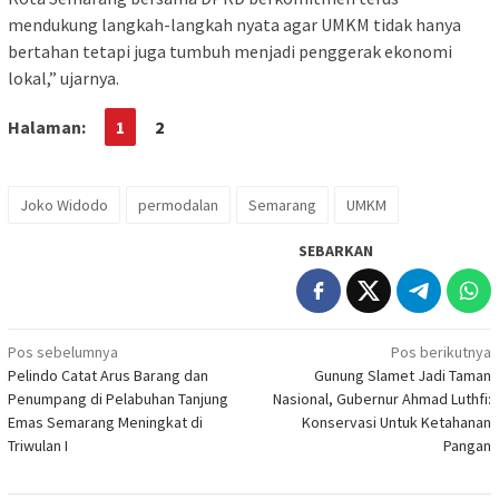
mendukung langkah-langkah nyata agar UMKM tidak hanya
bertahan tetapi juga tumbuh menjadi penggerak ekonomi
lokal,” ujarnya.
Halaman:
1
2
Joko Widodo
permodalan
Semarang
UMKM
SEBARKAN
Navigasi
Pos sebelumnya
Pos berikutnya
Pelindo Catat Arus Barang dan
Gunung Slamet Jadi Taman
pos
Penumpang di Pelabuhan Tanjung
Nasional, Gubernur Ahmad Luthfi:
Emas Semarang Meningkat di
Konservasi Untuk Ketahanan
Triwulan I
Pangan