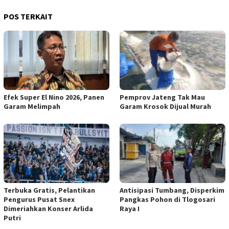
POS TERKAIT
Efek Super El Nino 2026, Panen
Pemprov Jateng Tak Mau
Garam Melimpah
Garam Krosok Dijual Murah
Terbuka Gratis, Pelantikan
Antisipasi Tumbang, Disperkim
Pengurus Pusat Snex
Pangkas Pohon di Tlogosari
Dimeriahkan Konser Arlida
Raya I
Putri