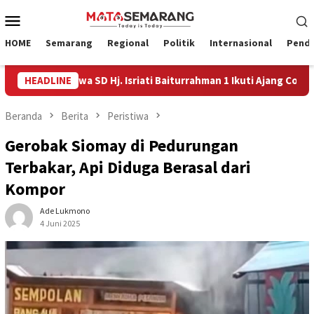
Loncat
Menu
ke
Mobile
konten
HOME
Semarang
Regional
Politik
Internasional
Pendi
 Empat Siswa SD Hj. Isriati Baiturrahman 1 Ikuti Ajang Coding Inte
HEADLINE
Beranda
Berita
Peristiwa
Gerobak Siomay di Pedurungan
Terbakar, Api Diduga Berasal dari
Kompor
Ade Lukmono
4 Juni 2025