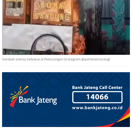
Gerobak siomay terbakar di Pedurungan (instagram @portalsemarang)