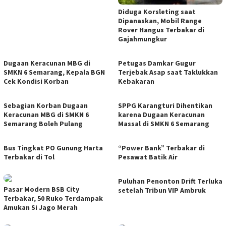
Diduga Korsleting saat
Dipanaskan, Mobil Range
Rover Hangus Terbakar di
Gajahmungkur
Dugaan Keracunan MBG di
Petugas Damkar Gugur
SMKN 6 Semarang, Kepala BGN
Terjebak Asap saat Taklukkan
Cek Kondisi Korban
Kebakaran
Sebagian Korban Dugaan
SPPG Karangturi Dihentikan
Keracunan MBG di SMKN 6
karena Dugaan Keracunan
Semarang Boleh Pulang
Massal di SMKN 6 Semarang
Bus Tingkat PO Gunung Harta
“Power Bank” Terbakar di
Terbakar di Tol
Pesawat Batik Air
Puluhan Penonton Drift Terluka
Pasar Modern BSB City
setelah Tribun VIP Ambruk
Terbakar, 50 Ruko Terdampak
Amukan Si Jago Merah