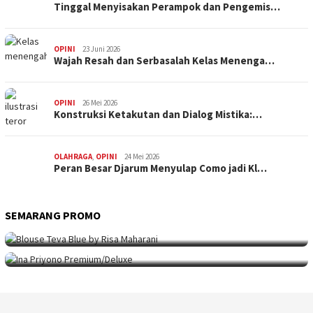
Tinggal Menyisakan Perampok dan Pengemis…
OPINI
23 Juni 2026
Wajah Resah dan Serbasalah Kelas Menenga…
OPINI
26 Mei 2026
Konstruksi Ketakutan dan Dialog Mistika:…
OLAHRAGA
,
OPINI
24 Mei 2026
Peran Besar Djarum Menyulap Como jadi Kl…
SEMARANG PROMO
SEMARANG PROMO
9 Mei 2026
Seni Berpakaian 24 Jam Bersama Risa Maha…
SEMARANG PROMO
5 Mei 2026
Intip Koleksi Ina Priyono, Jenama Fesyen…