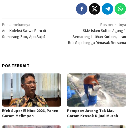
Navigasi
Pos sebelumnya
Pos berikutnya
Ada Koleksi Satwa Baru di
SMA Islam Sultan Agung 1
pos
Semarang Zoo, Apa Saja?
Semarang Latihan Kurban, Iuran
Beli Sapi hingga Dimasak Bersama
POS TERKAIT
Efek Super El Nino 2026, Panen
Pemprov Jateng Tak Mau
Garam Melimpah
Garam Krosok Dijual Murah