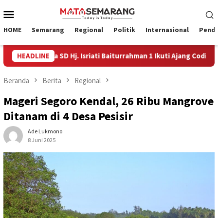
Loncat
Menu
ke
Mobile
konten
HOME
Semarang
Regional
Politik
Internasional
Pendi
Siswa SD Hj. Isriati Baiturrahman 1 Ikuti Ajang Coding Internasio
HEADLINE
Beranda
Berita
Regional
Mageri Segoro Kendal, 26 Ribu Mangrove
Ditanam di 4 Desa Pesisir
Ade Lukmono
8 Juni 2025