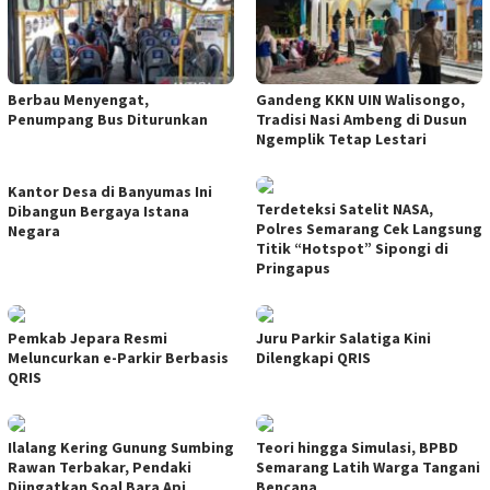
Berbau Menyengat,
Gandeng KKN UIN Walisongo,
Penumpang Bus Diturunkan
Tradisi Nasi Ambeng di Dusun
Ngemplik Tetap Lestari
Kantor Desa di Banyumas Ini
Terdeteksi Satelit NASA,
Dibangun Bergaya Istana
Polres Semarang Cek Langsung
Negara
Titik “Hotspot” Sipongi di
Pringapus
Pemkab Jepara Resmi
Juru Parkir Salatiga Kini
Meluncurkan e-Parkir Berbasis
Dilengkapi QRIS
QRIS
Ilalang Kering Gunung Sumbing
Teori hingga Simulasi, BPBD
Rawan Terbakar, Pendaki
Semarang Latih Warga Tangani
Diingatkan Soal Bara Api
Bencana