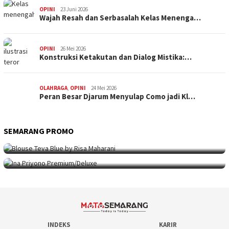
OPINI
23 Juni 2026
Wajah Resah dan Serbasalah Kelas Menenga…
OPINI
26 Mei 2026
Konstruksi Ketakutan dan Dialog Mistika:…
OLAHRAGA
,
OPINI
24 Mei 2026
Peran Besar Djarum Menyulap Como jadi Kl…
SEMARANG PROMO
SEMARANG PROMO
9 Mei 2026
Seni Berpakaian 24 Jam Bersama Risa Maha…
SEMARANG PROMO
5 Mei 2026
Intip Koleksi Ina Priyono, Jenama Fesyen…
INDEKS
KARIR