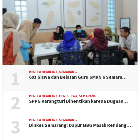
1
BERITA HEADLINE
,
SEMARANG
693 Siswa dan Belasan Guru SMKN 6 Semara…
2
BERITA HEADLINE
,
PERISTIWA
,
SEMARANG
SPPG Karangturi Dihentikan karena Dugaan…
3
BERITA HEADLINE
,
SEMARANG
Dinkes Semarang: Dapur MBG Masak Rendang…