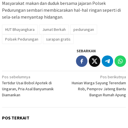
Masyarakat makan dan duduk bersama jajaran Polsek
Pedurungan sembari membicarakan hal-hal ringan seperti di
sela-sela menyantap hidangan.
HUT Bhayangkara
Jumat Berkah
pedurungan
Polsek Pedurungan
sarapan gratis
SEBARKAN
Navigasi
Pos sebelumnya
Pos berikutnya
Tertidur Usai Bobol Apotek di
Hunian Warga Sayung Terendam
pos
Ungaran, Pria Asal Banyumanik
Rob, Pemprov Jateng Bantu
Diamankan
Bangun Rumah Apung
POS TERKAIT