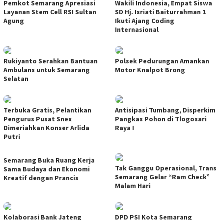
Pemkot Semarang Apresiasi
Wakili Indonesia, Empat Siswa
Layanan Stem Cell RSI Sultan
SD Hj. Isriati Baiturrahman 1
Agung
Ikuti Ajang Coding
Internasional
Rukiyanto Serahkan Bantuan
Polsek Pedurungan Amankan
Ambulans untuk Semarang
Motor Knalpot Brong
Selatan
Terbuka Gratis, Pelantikan
Antisipasi Tumbang, Disperkim
Pengurus Pusat Snex
Pangkas Pohon di Tlogosari
Dimeriahkan Konser Arlida
Raya I
Putri
Semarang Buka Ruang Kerja
Tak Ganggu Operasional, Trans
Sama Budaya dan Ekonomi
Semarang Gelar “Ram Check”
Kreatif dengan Prancis
Malam Hari
Kolaborasi Bank Jateng
DPD PSI Kota Semarang