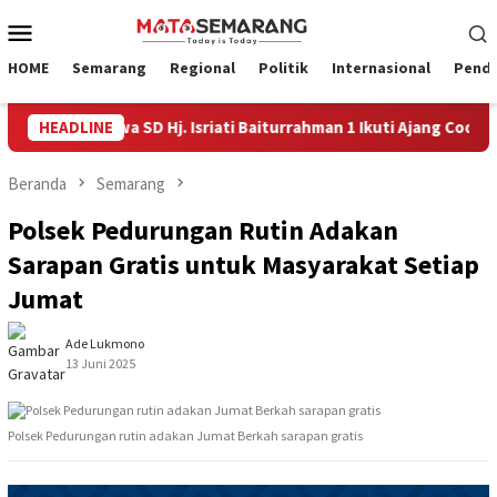
Loncat
Menu
ke
Mobile
konten
HOME
Semarang
Regional
Politik
Internasional
Pendi
 Empat Siswa SD Hj. Isriati Baiturrahman 1 Ikuti Ajang Coding Inte
HEADLINE
Beranda
Semarang
Polsek Pedurungan Rutin Adakan
Sarapan Gratis untuk Masyarakat Setiap
Jumat
Ade Lukmono
13 Juni 2025
Polsek Pedurungan rutin adakan Jumat Berkah sarapan gratis