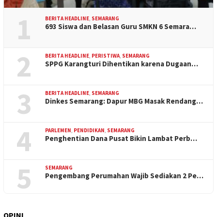
1
BERITA HEADLINE
,
SEMARANG
693 Siswa dan Belasan Guru SMKN 6 Semara…
2
BERITA HEADLINE
,
PERISTIWA
,
SEMARANG
SPPG Karangturi Dihentikan karena Dugaan…
3
BERITA HEADLINE
,
SEMARANG
Dinkes Semarang: Dapur MBG Masak Rendang…
4
PARLEMEN
,
PENDIDIKAN
,
SEMARANG
Penghentian Dana Pusat Bikin Lambat Perb…
5
SEMARANG
Pengembang Perumahan Wajib Sediakan 2 Pe…
OPINI