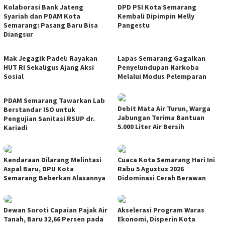
Kolaborasi Bank Jateng
DPD PSI Kota Semarang
Syariah dan PDAM Kota
Kembali Dipimpin Melly
Semarang: Pasang Baru Bisa
Pangestu
Diangsur
Mak Jegagik Padel: Rayakan
Lapas Semarang Gagalkan
HUT RI Sekaligus Ajang Aksi
Penyelundupan Narkoba
Sosial
Melalui Modus Pelemparan
PDAM Semarang Tawarkan Lab
Debit Mata Air Turun, Warga
Berstandar ISO untuk
Jabungan Terima Bantuan
Pengujian Sanitasi RSUP dr.
5.000 Liter Air Bersih
Kariadi
Kendaraan Dilarang Melintasi
Cuaca Kota Semarang Hari Ini
Aspal Baru, DPU Kota
Rabu 5 Agustus 2026
Semarang Beberkan Alasannya
Didominasi Cerah Berawan
Dewan Soroti Capaian Pajak Air
Akselerasi Program Waras
Tanah, Baru 32,66 Persen pada
Ekonomi, Disperin Kota