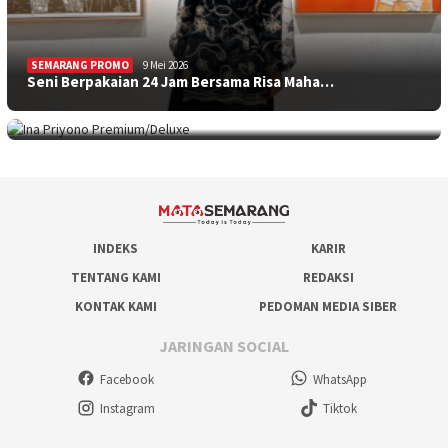
SEMARANG PROMO
9 Mei 2026
Seni Berpakaian 24 Jam Bersama Risa Maha…
SEMARANG PROMO
5 Mei 2026
Intip Koleksi Ina Priyono, Jenama Fesyen…
INDEKS
KARIR
TENTANG KAMI
REDAKSI
KONTAK KAMI
PEDOMAN MEDIA SIBER
JARINGAN SOCIAL
Facebook
WhatsApp
Instagram
Tiktok