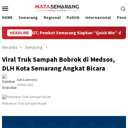
Loncat
Menu
ke
Mobile
konten
HOME
Semarang
Regional
Politik
Internasional
Pendi
iwisata 2027, Pemkot Semarang Siapkan “Quick Win” dan Temu 
HEADLINE
Beranda
Semarang
Viral Truk Sampah Bobrok di Medsos,
DLH Kota Semarang Angkat Bicara
Ade Lukmono
19 Mei 2025
Perbaikan Truk Sampah Rusak