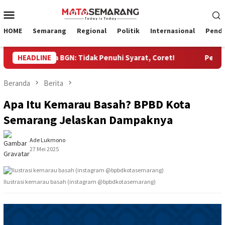
Loncat
Menu
ke
Mobile
konten
HOME
Semarang
Regional
Politik
Internasional
Pendi
Kepala BGN: Tidak Penuhi Syarat, Coret!
HEADLINE
Penyaluran BOP
Beranda
Berita
Apa Itu Kemarau Basah? BPBD Kota
Semarang Jelaskan Dampaknya
Ade Lukmono
27 Mei 2025
Ilustrasi kemarau basah (instagram @bpbdkotasemarang)