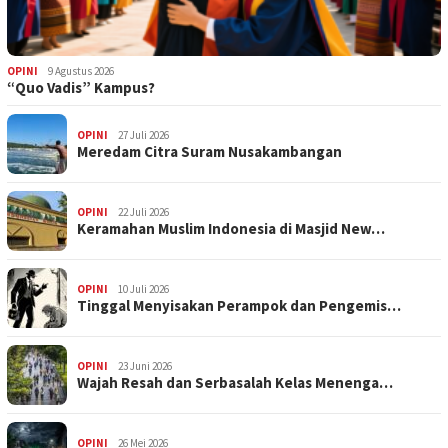
OPINI
9 Agustus 2026
“Quo Vadis” Kampus?
OPINI
27 Juli 2026
Meredam Citra Suram Nusakambangan
OPINI
22 Juli 2026
Keramahan Muslim Indonesia di Masjid New…
OPINI
10 Juli 2026
Tinggal Menyisakan Perampok dan Pengemis…
OPINI
23 Juni 2026
Wajah Resah dan Serbasalah Kelas Menenga…
OPINI
26 Mei 2026