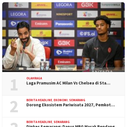
1
OLAHRAGA
Laga Pramusim AC Milan Vs Chelsea di Sta…
2
BERITA HEADLINE
,
EKONOMI
,
SEMARANG
Dorong Ekosistem Pariwisata 2027, Pemkot…
BERITA HEADLINE
,
SEMARANG
Dinkes Semarang: Dapur MBG Masak Rendang…