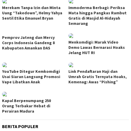
Merekam Tanpa Izin dan Minta
Immoderma Berbagi: Periksa
Uang “Takedown”, Helmy Yahya
Mata hingga Pangkas Rambut
Sentil Etika Emanuel Bryan
Gratis di Masjid Al-Hidayah
Semarang
Pemprov Jateng dan Mercy
Menkomdigi: Marak Video
Corps Indonesia Gandeng 8
Demo Lawas Bernarasi Hoaks
Kabupaten Amankan DAS
Jelang HUT RI
YouTube Ditegur Kemkomdigi
Link Pendaftaran Haji dan
Usai Siaran Langsung Promosi
Umrah Gratis Ternyata Hoaks,
Vape Libatkan Anak
Kemenag: Awas “Pishing”
Kapal Berpenumpang 250
Orang Terbakar Hebat di
Perairan Madura
BERITA POPULER