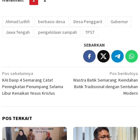
Ahmad Luthfi
berbasis desa
Desa Penggarit
Gubernur
Jawa Tengah
pengelolaan sampah
TPST
SEBARKAN
Navigasi
Pos sebelumnya
Pos berikutnya
KAI Daop 4 Semarang Catat
Wastra Batik Semarang: Keindahan
pos
Peningkatan Penumpang Selama
Batik Tradisional dengan Sentuhan
Libur Kenaikan Yesus Kristus
Modern
POS TERKAIT