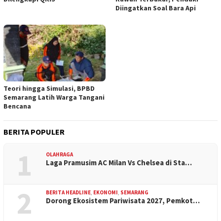
Diingatkan Soal Bara Api
Teori hingga Simulasi, BPBD
Semarang Latih Warga Tangani
Bencana
BERITA POPULER
1
OLAHRAGA
Laga Pramusim AC Milan Vs Chelsea di Sta…
2
BERITA HEADLINE
,
EKONOMI
,
SEMARANG
Dorong Ekosistem Pariwisata 2027, Pemkot…