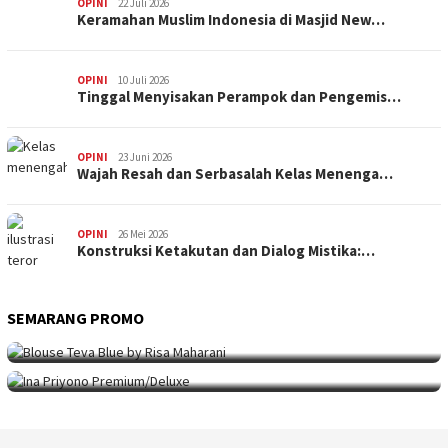
OPINI
22 Juli 2026
Keramahan Muslim Indonesia di Masjid New…
OPINI
10 Juli 2026
Tinggal Menyisakan Perampok dan Pengemis…
OPINI
23 Juni 2026
Wajah Resah dan Serbasalah Kelas Menenga…
OPINI
26 Mei 2026
Konstruksi Ketakutan dan Dialog Mistika:…
SEMARANG PROMO
SEMARANG PROMO
9 Mei 2026
Seni Berpakaian 24 Jam Bersama Risa Maha…
SEMARANG PROMO
5 Mei 2026
Intip Koleksi Ina Priyono, Jenama Fesyen…