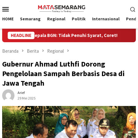
Loncat
Menu
ke
Mobile
konten
HOME
Semarang
Regional
Politik
Internasional
Pendi
ati, Kepala BGN: Tidak Penuhi Syarat, Coret!
HEADLINE
Penyalura
Beranda
Berita
Regional
Gubernur Ahmad Luthfi Dorong
Pengelolaan Sampah Berbasis Desa di
Jawa Tengah
Arief
29 Mei 2025