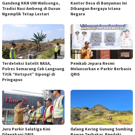
Gandeng KKN UIN Walisongo,
Kantor Desa di Banyumas Ini
Tradisi Nasi Ambeng di Dusun
Dibangun Bergaya Istana
Ngemplik Tetap Lestari
Negara
Terdeteksi Satelit NASA,
Pemkab Jepara Resmi
Polres Semarang Cek Langsung
Meluncurkan e-Parkir Berbasis
Titik “Hotspot” Sipongi di
QRIS
Pringapus
Juru Parkir Salatiga Kini
Ilalang Kering Gunung Sumbing
Dilengkapi QRIS
Rawan Terbakar, Pendaki