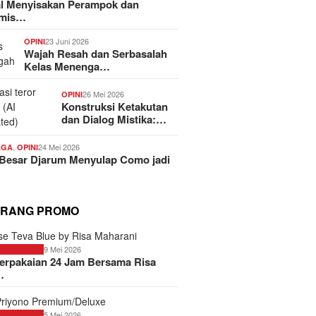
al Menyisakan Perampok dan
emis…
23 Juni 2026
OPINI
Wajah Resah dan Serbasalah
Kelas Menenga…
26 Mei 2026
OPINI
Konstruksi Ketakutan
dan Dialog Mistika:…
,
24 Mei 2026
AGA
OPINI
 Besar Djarum Menyulap Como jadi
RANG PROMO
9 Mei 2026
ANG PROMO
erpakaian 24 Jam Bersama Risa
…
5 Mei 2026
ANG PROMO