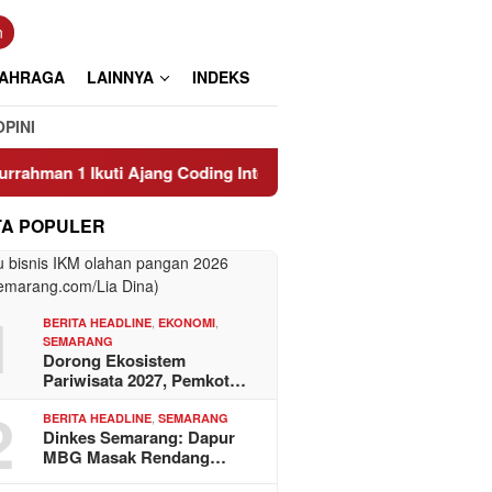
n
AHRAGA
LAINNYA
INDEKS
OPINI
1 Ikuti Ajang Coding Internasional
Efek Super El Nino 2
TA POPULER
1
,
,
BERITA HEADLINE
EKONOMI
SEMARANG
Dorong Ekosistem
Pariwisata 2027, Pemkot…
2
,
BERITA HEADLINE
SEMARANG
Dinkes Semarang: Dapur
MBG Masak Rendang…