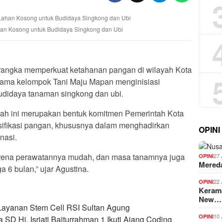
han Kosong untuk Budidaya Singkong dan Ubi
angka memperkuat ketahanan pangan di wilayah Kota
sama kelompok Tani Maju Mapan menginisiasi
udidaya tanaman singkong dan ubi.
ah ini merupakan bentuk komitmen Pemerintah Kota
ifikasi pangan, khususnya dalam menghadirkan
OPINI
nasi.
arena perawatannya mudah, dan masa tanamnya juga
27 
OPINI
Mered
ga 6 bulan,” ujar Agustina.
22 
OPINI
Kerama
New…
Layanan Stem Cell RSI Sultan Agung
10 
OPINI
 SD Hj. Isriati Baiturrahman 1 Ikuti Ajang Coding