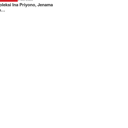
Koleksi Ina Priyono, Jenama
n…