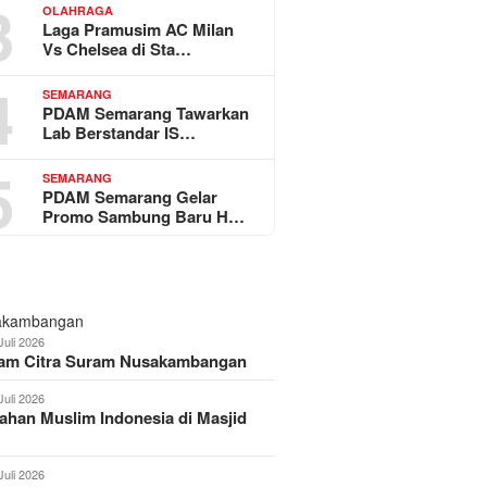
3
OLAHRAGA
Laga Pramusim AC Milan
Vs Chelsea di Sta…
4
SEMARANG
PDAM Semarang Tawarkan
Lab Berstandar IS…
5
SEMARANG
PDAM Semarang Gelar
Promo Sambung Baru H…
Juli 2026
am Citra Suram Nusakambangan
Juli 2026
han Muslim Indonesia di Masjid
Juli 2026