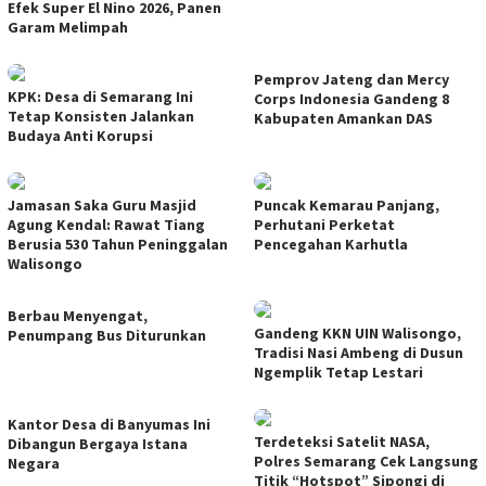
Efek Super El Nino 2026, Panen
Garam Melimpah
Pemprov Jateng dan Mercy
KPK: Desa di Semarang Ini
Corps Indonesia Gandeng 8
Tetap Konsisten Jalankan
Kabupaten Amankan DAS
Budaya Anti Korupsi
Jamasan Saka Guru Masjid
Puncak Kemarau Panjang,
Agung Kendal: Rawat Tiang
Perhutani Perketat
Berusia 530 Tahun Peninggalan
Pencegahan Karhutla
Walisongo
Berbau Menyengat,
Gandeng KKN UIN Walisongo,
Penumpang Bus Diturunkan
Tradisi Nasi Ambeng di Dusun
Ngemplik Tetap Lestari
Kantor Desa di Banyumas Ini
Terdeteksi Satelit NASA,
Dibangun Bergaya Istana
Polres Semarang Cek Langsung
Negara
Titik “Hotspot” Sipongi di