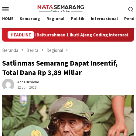
Loncat
Menu
ke
Mobile
konten
HOME
Semarang
Regional
Politik
Internasional
Pendi
D Hj. Isriati Baiturrahman 1 Ikuti Ajang Coding Internasional
HEADLINE
Beranda
Berita
Regional
Satlinmas Semarang Dapat Insentif,
Total Dana Rp 3,89 Miliar
Ade Lukmono
12 Juni 2025