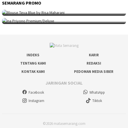
SEMARANG PROMO
SEMARANG PROMO
9 Mei 2026
Seni Berpakaian 24 Jam Bersama Risa Maha…
SEMARANG PROMO
5 Mei 2026
Intip Koleksi Ina Priyono, Jenama Fesyen…
INDEKS
KARIR
TENTANG KAMI
REDAKSI
KONTAK KAMI
PEDOMAN MEDIA SIBER
JARINGAN SOCIAL
Facebook
WhatsApp
Instagram
Tiktok
©2026 matasemarang.com