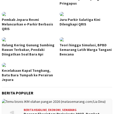
Pringapus
Pemkab Jepara Resmi
Juru Parkir Salatiga Kini
Meluncurkan e-Parkir Berbasis
Dilengkapi QRIS
QRIS
Ilalang Kering Gunung Sumbing
Teori hingga Simulasi, BPBD
Rawan Terbakar, Pendaki
Semarang Latih Warga Tangani
Diingatkan Soal Bara Api
Bencana
Kecelakaan Kapal Tongkang,
Batu Bara Tumpah ke Perairan
Jepara
BERITA POPULER
BERITA HEADLINE
,
EKONOMI
,
SEMARANG