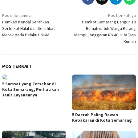
Navigasi
Pos sebelumnya
Pos berikutnya
Pemkab Kendal Serahkan
Pemkot Semarang Bangun 10
pos
Sertifikat Halal dan Sertifikat
Rumah untuk Warga Kurang
Merek pada Pelaku UMKM
Mampu, Anggaran Rp 40 Juta Tiap
Rumah
POS TERKAIT
5 Samsat yang Tersebar di
Kota Semarang, Perhatikan
Jenis Layanannya
5 Daerah Paling Rawan
Kebakaran di Kota Semarang