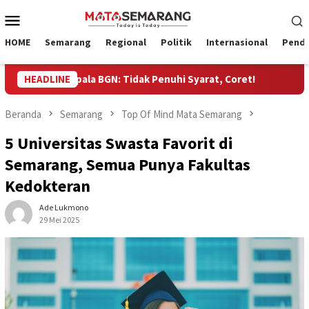
Loncat
Menu
ke
Mobile
konten
HOME
Semarang
Regional
Politik
Internasional
Pendi
 Kepala BGN: Tidak Penuhi Syarat, Coret!
HEADLINE
Penyaluran BO
Beranda
Semarang
Top Of Mind Mata Semarang
5 Universitas Swasta Favorit di
Semarang, Semua Punya Fakultas
Kedokteran
Ade Lukmono
29 Mei 2025