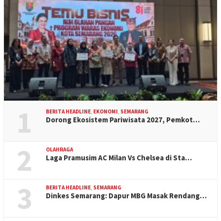
1
BERITA HEADLINE
,
EKONOMI
,
SEMARANG
Dorong Ekosistem Pariwisata 2027, Pemkot…
2
OLAHRAGA
Laga Pramusim AC Milan Vs Chelsea di Sta…
3
BERITA HEADLINE
,
SEMARANG
Dinkes Semarang: Dapur MBG Masak Rendang…