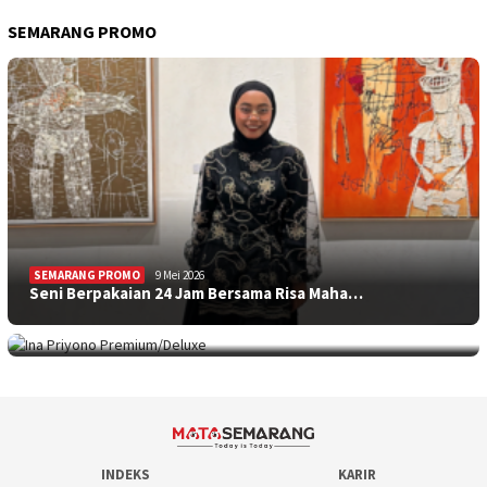
SEMARANG PROMO
SEMARANG PROMO
9 Mei 2026
Seni Berpakaian 24 Jam Bersama Risa Maha…
SEMARANG PROMO
5 Mei 2026
Intip Koleksi Ina Priyono, Jenama Fesyen…
INDEKS
KARIR