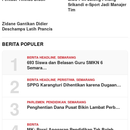
Srikandi e-Sport Jadi Manajer
Tim
Zidane Gantikan Didier
Deschamps Latih Prancis
BERITA POPULER
1
,
BERITA HEADLINE
SEMARANG
693 Siswa dan Belasan Guru SMKN 6
Semara…
2
,
,
BERITA HEADLINE
PERISTIWA
SEMARANG
SPPG Karangturi Dihentikan karena Dugaan…
3
,
,
PARLEMEN
PENDIDIKAN
SEMARANG
Penghentian Dana Pusat Bikin Lambat Perb…
BERITA
MK: Porsi Anggaran Pendidikan Tak Boleh …