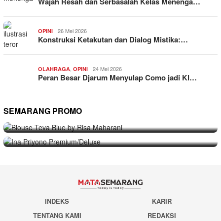
Wajah Resah dan Serbasalah Kelas Menenga…
26 Mei 2026
OPINI
Konstruksi Ketakutan dan Dialog Mistika:…
,
24 Mei 2026
OLAHRAGA
OPINI
Peran Besar Djarum Menyulap Como jadi Kl…
SEMARANG PROMO
9 Mei 2026
SEMARANG PROMO
Seni Berpakaian 24 Jam Bersama Risa Maha…
5 Mei 2026
SEMARANG PROMO
Intip Koleksi Ina Priyono, Jenama Fesyen…
INDEKS
KARIR
TENTANG KAMI
REDAKSI