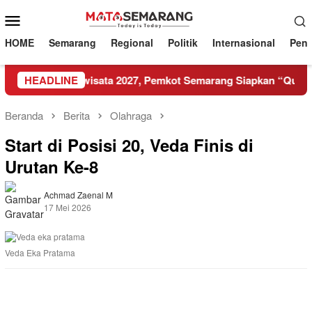
Loncat
Menu
ke
Mobile
konten
HOME
Semarang
Regional
Politik
Internasional
Pend
sistem Pariwisata 2027, Pemkot Semarang Siapkan “Quick Wi
HEADLINE
Beranda
Berita
Olahraga
Start di Posisi 20, Veda Finis di
Urutan Ke-8
Achmad Zaenal M
17 Mei 2026
Veda Eka Pratama