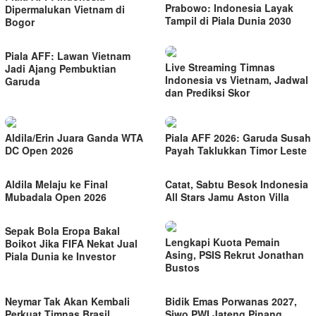
Prabowo: Indonesia Layak
Dipermalukan Vietnam di
Tampil di Piala Dunia 2030
Bogor
Piala AFF: Lawan Vietnam
Live Streaming Timnas
Jadi Ajang Pembuktian
Indonesia vs Vietnam, Jadwal
Garuda
dan Prediksi Skor
Aldila/Erin Juara Ganda WTA
Piala AFF 2026: Garuda Susah
DC Open 2026
Payah Taklukkan Timor Leste
Aldila Melaju ke Final
Catat, Sabtu Besok Indonesia
Mubadala Open 2026
All Stars Jamu Aston Villa
Sepak Bola Eropa Bakal
Lengkapi Kuota Pemain
Boikot Jika FIFA Nekat Jual
Asing, PSIS Rekrut Jonathan
Piala Dunia ke Investor
Bustos
Neymar Tak Akan Kembali
Bidik Emas Porwanas 2027,
Perkuat Timnas Brasil
Siwo PWI Jateng Pinang