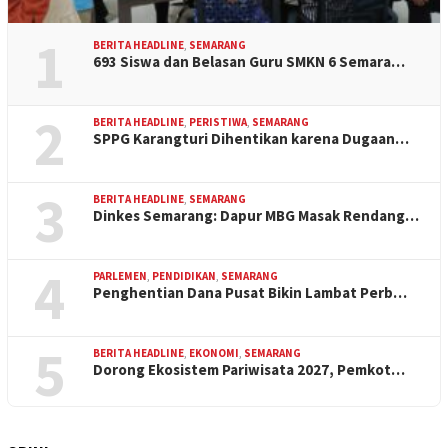
1
BERITA HEADLINE
,
SEMARANG
693 Siswa dan Belasan Guru SMKN 6 Semara…
2
BERITA HEADLINE
,
PERISTIWA
,
SEMARANG
SPPG Karangturi Dihentikan karena Dugaan…
3
BERITA HEADLINE
,
SEMARANG
Dinkes Semarang: Dapur MBG Masak Rendang…
4
PARLEMEN
,
PENDIDIKAN
,
SEMARANG
Penghentian Dana Pusat Bikin Lambat Perb…
5
BERITA HEADLINE
,
EKONOMI
,
SEMARANG
Dorong Ekosistem Pariwisata 2027, Pemkot…