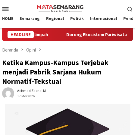
Loncat
Menu
ke
Mobile
konten
HOME
Semarang
Regional
Politik
Internasional
Pendi
m Melimpah
HEADLINE
Dorong Ekosistem Pariwisata 2027, Pemkot S
Beranda
Opini
Ketika Kampus-Kampus Terjebak
menjadi Pabrik Sarjana Hukum
Normatif-Tekstual
Achmad Zaenal M
17 Mei 2026