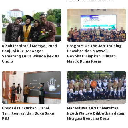
Kisah Inspiratif Marsya, Putri
Program On the Job Training
Penjual Kue Tenongan
Unwahas dan Maxwell
Semarang Lulus Wisuda ke-183
Govokasi Siapkan Lulusan
Undip
Masuk Dunia Kerja
Unsoed Luncurkan Jurnal
Mahasiswa KKN Universitas
Terintegrasi dan Buku Saku
Ngudi Waluyo Dilibatkan dalam
PBJ
Mitigasi Bencana Desa