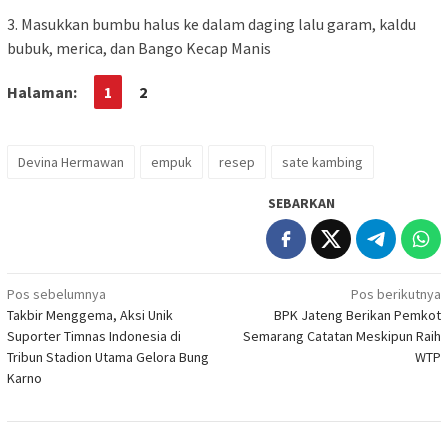
3. Masukkan bumbu halus ke dalam daging lalu garam, kaldu
bubuk, merica, dan Bango Kecap Manis
Halaman:
1
2
Devina Hermawan
empuk
resep
sate kambing
SEBARKAN
Navigasi
Pos sebelumnya
Pos berikutnya
Takbir Menggema, Aksi Unik
BPK Jateng Berikan Pemkot
pos
Suporter Timnas Indonesia di
Semarang Catatan Meskipun Raih
Tribun Stadion Utama Gelora Bung
WTP
Karno