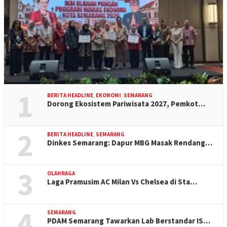
1
BERITA HEADLINE
,
EKONOMI
,
SEMARANG
Dorong Ekosistem Pariwisata 2027, Pemkot…
2
BERITA HEADLINE
,
SEMARANG
Dinkes Semarang: Dapur MBG Masak Rendang…
3
OLAHRAGA
Laga Pramusim AC Milan Vs Chelsea di Sta…
4
SEMARANG
PDAM Semarang Tawarkan Lab Berstandar IS…