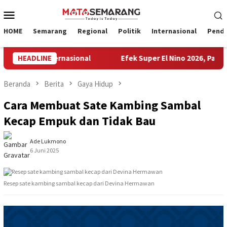
Loncat
Menu
ke
Mobile
konten
HOME
Semarang
Regional
Politik
Internasional
Pendi
ing Internasional
HEADLINE
Efek Super El Nino 2026, Panen Garam 
Beranda
Berita
Gaya Hidup
Cara Membuat Sate Kambing Sambal
Kecap Empuk dan Tidak Bau
Ade Lukmono
6 Juni 2025
Resep sate kambing sambal kecap dari Devina Hermawan