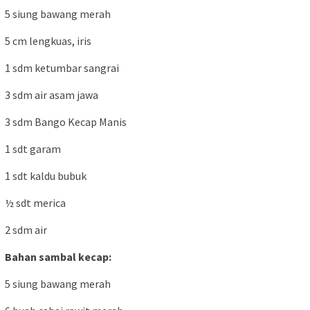
5 siung bawang merah
5 cm lengkuas, iris
1 sdm ketumbar sangrai
3 sdm air asam jawa
3 sdm Bango Kecap Manis
1 sdt garam
1 sdt kaldu bubuk
½ sdt merica
2 sdm air
Bahan sambal kecap:
5 siung bawang merah