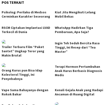
POS TERKAIT
Psikolog: Perilaku di Medsos
Kiat Jitu Mengikuti Lelang
Cerminkan Karakter Seseorang
Mobil Bekas
RSCM Ciptakan Implantasi LVAD
WhatsApp Hadirkan Tiga
Terkecil di Dunia
Pembaruan, Apa Saja?
Ingin Teh Seduh Bercita Rasa
Trailer Terbaru Film “Paket
Tinggi, Ini Resep dari “Tea
Santet” Ungkap Teror yang
Master”
Makin Brutal
Terapi Hormon Pertumbuhan
Orang Kurus pun Bisa Idap
Anak Harus Berbasis Diagnosis
Kolesterol Tinggi, Ini
Medis
Penyebabnya
Vape Sama Bahayanya dengan
Kenali Gejala Anak yang Hadapi
Rokok Bakar
Ancaman di Ruang Digital